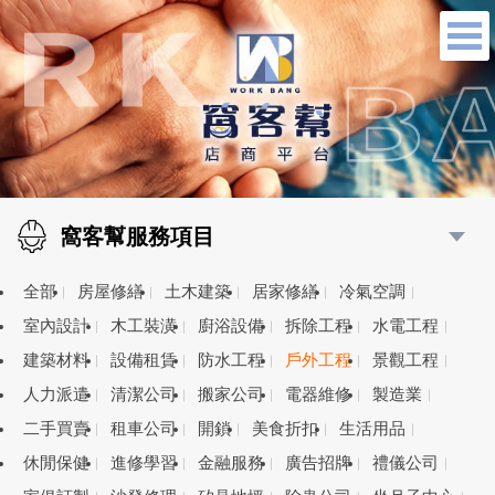
窩客幫服務項目
全部
房屋修繕
土木建築
居家修繕
冷氣空調
室內設計
木工裝潢
廚浴設備
拆除工程
水電工程
建築材料
設備租賃
防水工程
戶外工程
景觀工程
人力派遣
清潔公司
搬家公司
電器維修
製造業
二手買賣
租車公司
開鎖
美食折扣
生活用品
休閒保健
進修學習
金融服務
廣告招牌
禮儀公司