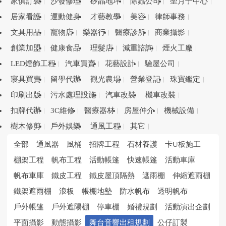
家俱訂製
沙發修理
矽晶地坪
除蟲公司
坐月子中心
居家看護
運動健身
才藝教學
美容
律師事務
文具用品
寵物店
樂器行
醫療診所
商業攝影
創業加盟
健康食品
理髮店
減重諮詢
煙火工廠
LED燈飾工程
汽車買賣
花藝設計
驗屋公司
寢具買賣
留學代辦
觀光農場
營業登記
珠寶鑑定
印刷出版
污水處理設施
汽車改裝
機車改裝
扣牌代辦
3C維修
醫療器材
房屋仲介
機械設備
樹木修剪
戶外娛樂
通風工程
其它
全部
通風器
風桶
招牌工程
石材養護
卡U板施工
棚架工程
帆布工程
活動帳篷
快速帳篷
活動車庫
帆布車庫
鐵皮工程
鐵皮屋頂隔熱
遮雨棚
伸縮遮雨棚
鐵架遮雨棚
浪板
帳棚地墊
防水帆布
透明帆布
戶外帳篷
戶外遮陽棚
停車棚
婚禮規劃
活動演出企劃
平面攝影
動態攝影
舞台音響出租規劃
公仔訂製