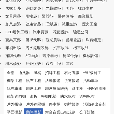
家俱訂製
沙發修理
矽晶地坪
除蟲公司
坐月子中心
居家看護
運動健身
才藝教學
美容
律師事務
文具用品
寵物店
樂器行
醫療診所
商業攝影
創業加盟
健康食品
理髮店
減重諮詢
煙火工廠
LED燈飾工程
汽車買賣
花藝設計
驗屋公司
寢具買賣
留學代辦
觀光農場
營業登記
珠寶鑑定
印刷出版
污水處理設施
汽車改裝
機車改裝
扣牌代辦
3C維修
醫療器材
房屋仲介
機械設備
樹木修剪
戶外娛樂
通風工程
其它
全部
通風器
風桶
招牌工程
石材養護
卡U板施工
棚架工程
帆布工程
活動帳篷
快速帳篷
活動車庫
帆布車庫
鐵皮工程
鐵皮屋頂隔熱
遮雨棚
伸縮遮雨棚
鐵架遮雨棚
浪板
帳棚地墊
防水帆布
透明帆布
戶外帳篷
戶外遮陽棚
停車棚
婚禮規劃
活動演出企劃
平面攝影
動態攝影
舞台音響出租規劃
公仔訂製