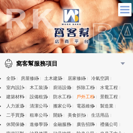
窩客幫服務項目
全部
房屋修繕
土木建築
居家修繕
冷氣空調
室內設計
木工裝潢
廚浴設備
拆除工程
水電工程
建築材料
設備租賃
防水工程
戶外工程
景觀工程
人力派遣
清潔公司
搬家公司
電器維修
製造業
二手買賣
租車公司
開鎖
美食折扣
生活用品
休閒保健
進修學習
金融服務
廣告招牌
禮儀公司