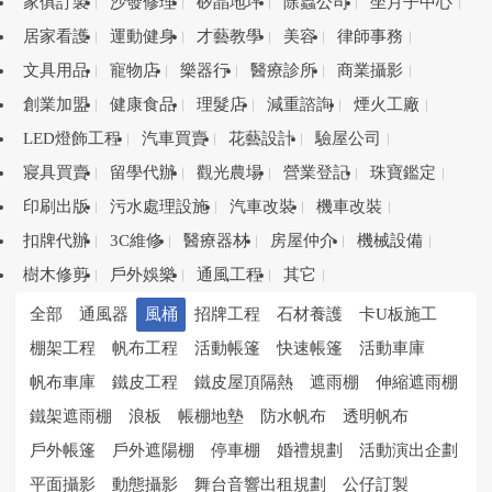
家俱訂製
沙發修理
矽晶地坪
除蟲公司
坐月子中心
居家看護
運動健身
才藝教學
美容
律師事務
文具用品
寵物店
樂器行
醫療診所
商業攝影
創業加盟
健康食品
理髮店
減重諮詢
煙火工廠
LED燈飾工程
汽車買賣
花藝設計
驗屋公司
寢具買賣
留學代辦
觀光農場
營業登記
珠寶鑑定
印刷出版
污水處理設施
汽車改裝
機車改裝
扣牌代辦
3C維修
醫療器材
房屋仲介
機械設備
樹木修剪
戶外娛樂
通風工程
其它
全部
通風器
風桶
招牌工程
石材養護
卡U板施工
棚架工程
帆布工程
活動帳篷
快速帳篷
活動車庫
帆布車庫
鐵皮工程
鐵皮屋頂隔熱
遮雨棚
伸縮遮雨棚
鐵架遮雨棚
浪板
帳棚地墊
防水帆布
透明帆布
戶外帳篷
戶外遮陽棚
停車棚
婚禮規劃
活動演出企劃
平面攝影
動態攝影
舞台音響出租規劃
公仔訂製