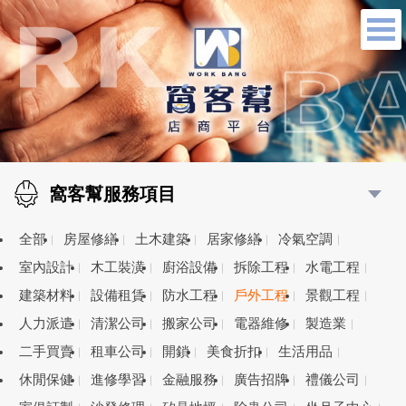
窩客幫服務項目
全部
房屋修繕
土木建築
居家修繕
冷氣空調
室內設計
木工裝潢
廚浴設備
拆除工程
水電工程
建築材料
設備租賃
防水工程
戶外工程
景觀工程
人力派遣
清潔公司
搬家公司
電器維修
製造業
二手買賣
租車公司
開鎖
美食折扣
生活用品
休閒保健
進修學習
金融服務
廣告招牌
禮儀公司