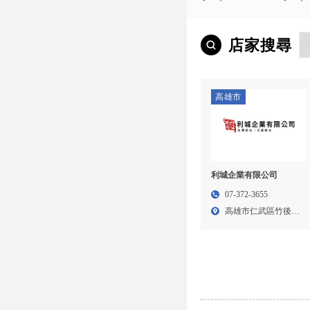
店家搜尋
高雄市
利城企業有限公司
07-372-3655
高雄市仁武區竹後里
鳳仁路...