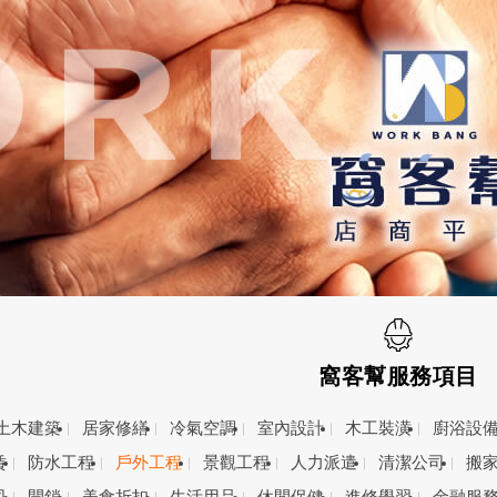
窩客幫服務項目
土木建築
居家修繕
冷氣空調
室內設計
木工裝潢
廚浴設
賃
防水工程
戶外工程
景觀工程
人力派遣
清潔公司
搬