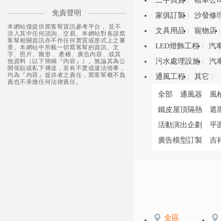
二手買賣
租車公
免責聲明
家俱訂製
沙發修
本網站僅提供窩客幫資訊參考平台， 並不
文具用品
寵物店
涉入其中任何諮詢、交易。本網站對各該窩
客幫相關資訊亦不作任何實質或形式上之審
LED燈飾工程
汽
查。本網站中所載一切窩客幫的資訊、文
字、照片、圖形 、產權、廣告內容、或其
污水處理設施
汽
他資料（以下簡稱『內容』）。無論其為公
開張貼或私下傳送，若有不實或違法情事，
均為『內容』提供者之責任，窩客幫概不負
通風工程
其它
責也不承擔任何法律責任。
全部
通風器
風
鐵皮屋頂隔熱
遮
活動演出企劃
平
廣告模型訂製
吉
全區