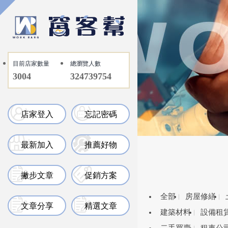
目前店家數量
總瀏覽人數
3004
324739754
店家登入
忘記密碼
最新加入
推薦好物
撇步文章
促銷方案
全部
房屋修繕
文章分享
精選文章
建築材料
設備租