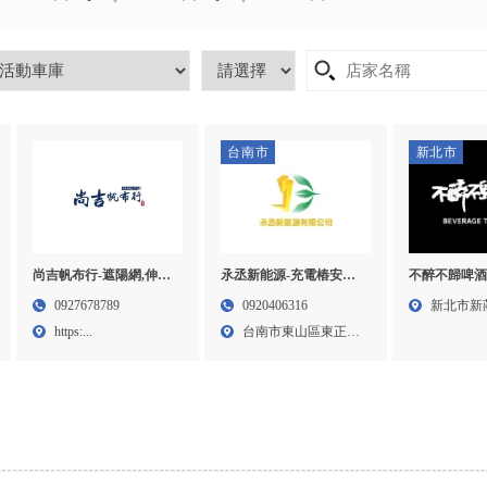
台南市
新北市
不醉不歸啤酒
氶丞新能源-充電樁安裝,
尚吉帆布行-遮陽網,伸縮
啤酒車出租,
台南充電樁安裝,台南汽
遮雨棚,雲林遮陽網,雲林
新北市新
0920406316
0927678789
出租,新莊啤
車充電樁安裝,東山區汽
伸縮遮雨棚
台南市東山區東正里
https:...
重啤酒車出
車充電樁安裝,柳營汽車
東勢1...
充電樁安裝