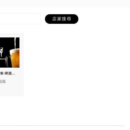
車-啤酒車,
台北啤酒車
莊區
酒車出租,三
租