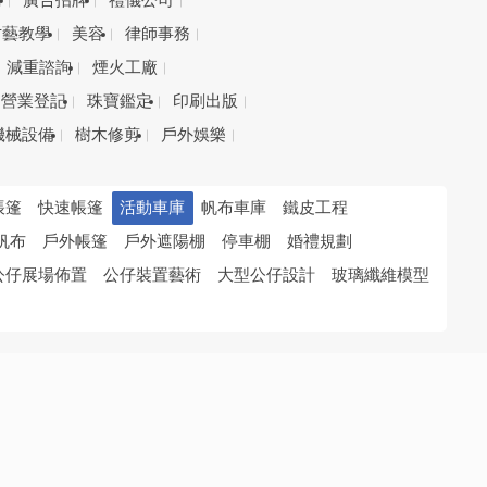
務
廣告招牌
禮儀公司
才藝教學
美容
律師事務
減重諮詢
煙火工廠
營業登記
珠寶鑑定
印刷出版
機械設備
樹木修剪
戶外娛樂
帳篷
快速帳篷
活動車庫
帆布車庫
鐵皮工程
帆布
戶外帳篷
戶外遮陽棚
停車棚
婚禮規劃
公仔展場佈置
公仔裝置藝術
大型公仔設計
玻璃纖維模型