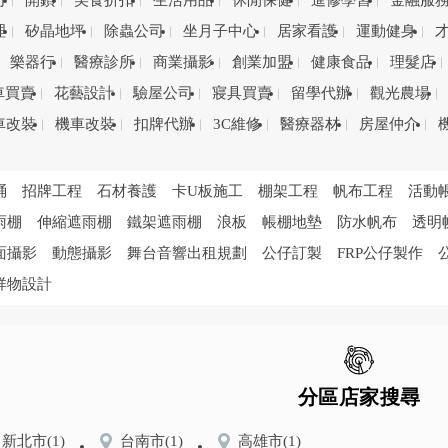
司
開鎖
美食折扣
生活用品
休閒保健
進修學習
金融服
理
矽晶地坪
除蟲公司
坐月子中心
居家看護
運動健身
樂器行
醫療診所
商業攝影
創業加盟
健康食品
理髮店
車買賣
花藝設計
驗屋公司
寢具買賣
留學代辦
觀光農場
車改裝
機車改裝
扣牌代辦
3C維修
醫療器材
房屋仲介
桶
招牌工程
石材養護
卡U板施工
棚架工程
帆布工程
活動
雨棚
伸縮遮雨棚
鐵架遮雨棚
浪板
帳棚地墊
防水帆布
透明
面攝影
動態攝影
舞台音響出租規劃
公仔訂製
FRP公仔製作
祥物設計
分區店家搜尋
新北市
(1)
台南市
(1)
高雄市
(1)