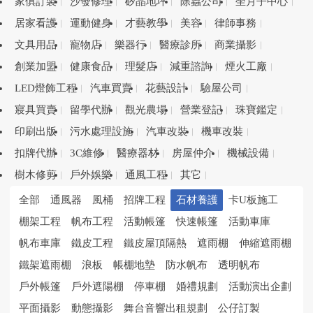
家俱訂製
沙發修理
矽晶地坪
除蟲公司
坐月子中心
居家看護
運動健身
才藝教學
美容
律師事務
文具用品
寵物店
樂器行
醫療診所
商業攝影
創業加盟
健康食品
理髮店
減重諮詢
煙火工廠
LED燈飾工程
汽車買賣
花藝設計
驗屋公司
寢具買賣
留學代辦
觀光農場
營業登記
珠寶鑑定
印刷出版
污水處理設施
汽車改裝
機車改裝
扣牌代辦
3C維修
醫療器材
房屋仲介
機械設備
樹木修剪
戶外娛樂
通風工程
其它
全部
通風器
風桶
招牌工程
石材養護
卡U板施工
棚架工程
帆布工程
活動帳篷
快速帳篷
活動車庫
帆布車庫
鐵皮工程
鐵皮屋頂隔熱
遮雨棚
伸縮遮雨棚
鐵架遮雨棚
浪板
帳棚地墊
防水帆布
透明帆布
戶外帳篷
戶外遮陽棚
停車棚
婚禮規劃
活動演出企劃
平面攝影
動態攝影
舞台音響出租規劃
公仔訂製