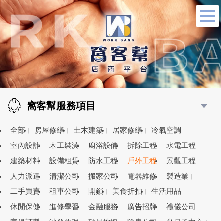
窩客幫服務項目
全部
房屋修繕
土木建築
居家修繕
冷氣空調
室內設計
木工裝潢
廚浴設備
拆除工程
水電工程
建築材料
設備租賃
防水工程
戶外工程
景觀工程
人力派遣
清潔公司
搬家公司
電器維修
製造業
二手買賣
租車公司
開鎖
美食折扣
生活用品
休閒保健
進修學習
金融服務
廣告招牌
禮儀公司