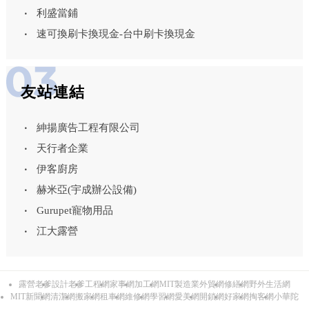
利盛當鋪
速可換刷卡換現金-台中刷卡換現金
友站連結
紳揚廣告工程有限公司
天行者企業
伊客廚房
赫米亞(宇成辦公設備)
Gurupet寵物用品
江大露營
露營老爹
設計老爹
工程網
家事網
加工網
MIT製造業外貿網
修繕網
野外生活網
MIT新聞網
清潔網
搬家網
租車網
維修網
學習網
愛美網
開鎖網
好家網
掏客網
小華陀