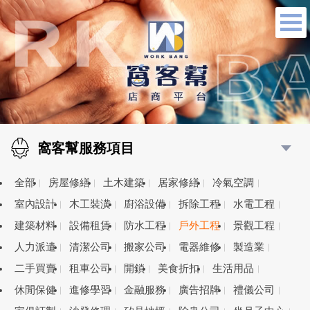
窩客幫服務項目
全部
房屋修繕
土木建築
居家修繕
冷氣空調
室內設計
木工裝潢
廚浴設備
拆除工程
水電工程
建築材料
設備租賃
防水工程
戶外工程
景觀工程
人力派遣
清潔公司
搬家公司
電器維修
製造業
二手買賣
租車公司
開鎖
美食折扣
生活用品
休閒保健
進修學習
金融服務
廣告招牌
禮儀公司