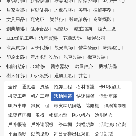
家俱訂製
沙發修理
矽晶地坪
除蟲公司
坐月子中心
居家看護
運動健身
才藝教學
美容
律師事務
文具用品
寵物店
樂器行
醫療診所
商業攝影
創業加盟
健康食品
理髮店
減重諮詢
煙火工廠
LED燈飾工程
汽車買賣
花藝設計
驗屋公司
寢具買賣
留學代辦
觀光農場
營業登記
珠寶鑑定
印刷出版
污水處理設施
汽車改裝
機車改裝
扣牌代辦
3C維修
醫療器材
房屋仲介
機械設備
樹木修剪
戶外娛樂
通風工程
其它
全部
通風器
風桶
招牌工程
石材養護
卡U板施工
棚架工程
帆布工程
活動帳篷
快速帳篷
活動車庫
帆布車庫
鐵皮工程
鐵皮屋頂隔熱
遮雨棚
伸縮遮雨棚
鐵架遮雨棚
浪板
帳棚地墊
防水帆布
透明帆布
戶外帳篷
戶外遮陽棚
停車棚
婚禮規劃
活動演出企劃
平面攝影
動態攝影
舞台音響出租規劃
公仔訂製