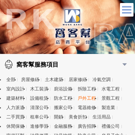
窩客幫服務項目
全部
房屋修繕
土木建築
居家修繕
冷氣空調
室內設計
木工裝潢
廚浴設備
拆除工程
水電工程
建築材料
設備租賃
防水工程
戶外工程
景觀工程
人力派遣
清潔公司
搬家公司
電器維修
製造業
二手買賣
租車公司
開鎖
美食折扣
生活用品
休閒保健
進修學習
金融服務
廣告招牌
禮儀公司