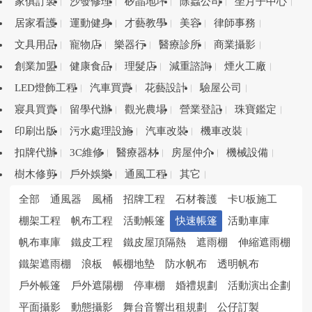
家俱訂製
沙發修理
矽晶地坪
除蟲公司
坐月子中心
居家看護
運動健身
才藝教學
美容
律師事務
文具用品
寵物店
樂器行
醫療診所
商業攝影
創業加盟
健康食品
理髮店
減重諮詢
煙火工廠
LED燈飾工程
汽車買賣
花藝設計
驗屋公司
寢具買賣
留學代辦
觀光農場
營業登記
珠寶鑑定
印刷出版
污水處理設施
汽車改裝
機車改裝
扣牌代辦
3C維修
醫療器材
房屋仲介
機械設備
樹木修剪
戶外娛樂
通風工程
其它
全部
通風器
風桶
招牌工程
石材養護
卡U板施工
棚架工程
帆布工程
活動帳篷
快速帳篷
活動車庫
帆布車庫
鐵皮工程
鐵皮屋頂隔熱
遮雨棚
伸縮遮雨棚
鐵架遮雨棚
浪板
帳棚地墊
防水帆布
透明帆布
戶外帳篷
戶外遮陽棚
停車棚
婚禮規劃
活動演出企劃
平面攝影
動態攝影
舞台音響出租規劃
公仔訂製