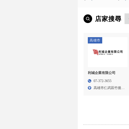
店家搜尋
高雄市
利城企業有限公司
07-372-3655
高雄市仁武區竹後里
鳳仁路...