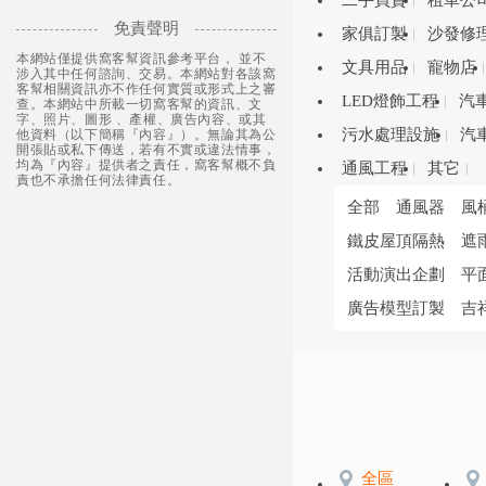
二手買賣
租車公
免責聲明
家俱訂製
沙發修
本網站僅提供窩客幫資訊參考平台， 並不
文具用品
寵物店
涉入其中任何諮詢、交易。本網站對各該窩
客幫相關資訊亦不作任何實質或形式上之審
LED燈飾工程
汽
查。本網站中所載一切窩客幫的資訊、文
字、照片、圖形 、產權、廣告內容、或其
污水處理設施
汽
他資料（以下簡稱『內容』）。無論其為公
開張貼或私下傳送，若有不實或違法情事，
均為『內容』提供者之責任，窩客幫概不負
通風工程
其它
責也不承擔任何法律責任。
全部
通風器
風
鐵皮屋頂隔熱
遮
活動演出企劃
平
廣告模型訂製
吉
全區