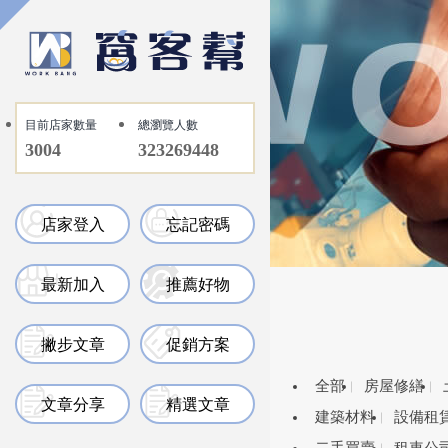
目前店家數量
總瀏覽人數
3004
323269448
店家登入
忘記密碼
最新加入
推薦好物
撇步文章
促銷方案
全部
房屋修繕
文章分享
精選文章
建築材料
設備租