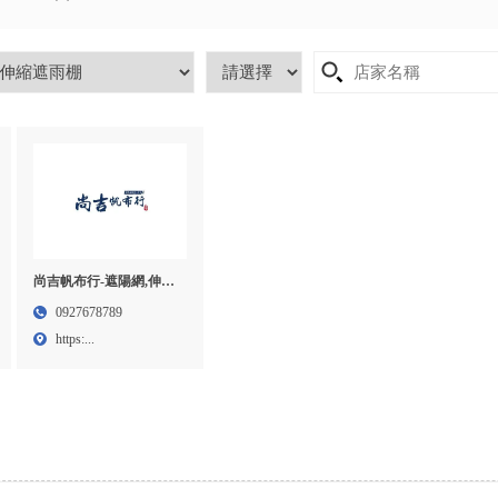
尚吉帆布行-遮陽網,伸縮
遮雨棚,雲林遮陽網,雲林
0927678789
伸縮遮雨棚
https:...