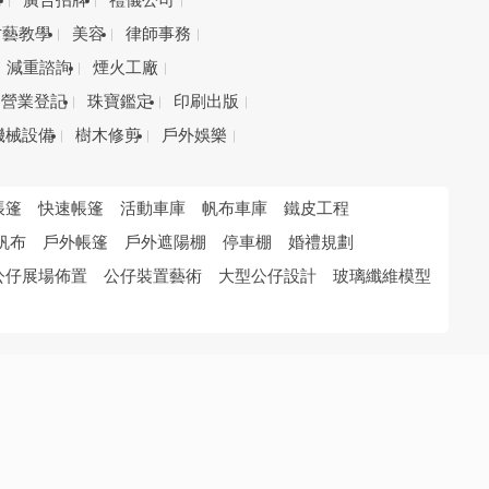
務
廣告招牌
禮儀公司
才藝教學
美容
律師事務
減重諮詢
煙火工廠
營業登記
珠寶鑑定
印刷出版
機械設備
樹木修剪
戶外娛樂
帳篷
快速帳篷
活動車庫
帆布車庫
鐵皮工程
帆布
戶外帳篷
戶外遮陽棚
停車棚
婚禮規劃
公仔展場佈置
公仔裝置藝術
大型公仔設計
玻璃纖維模型