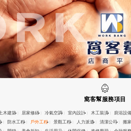
窩客幫服務項目
土木建築
居家修繕
冷氣空調
室內設計
木工裝潢
廚浴設
賃
防水工程
戶外工程
景觀工程
人力派遣
清潔公司
搬