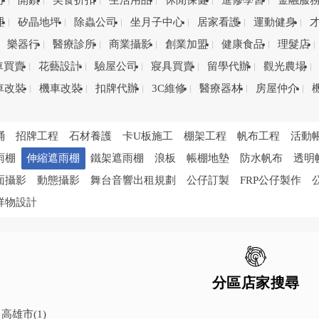
司
開鎖
美食折扣
生活用品
休閒保健
進修學習
金融服
理
矽晶地坪
除蟲公司
坐月子中心
居家看護
運動健身
樂器行
醫療診所
商業攝影
創業加盟
健康食品
理髮店
車買賣
花藝設計
驗屋公司
寢具買賣
留學代辦
觀光農場
車改裝
機車改裝
扣牌代辦
3C維修
醫療器材
房屋仲介
桶
招牌工程
石材養護
卡U板施工
棚架工程
帆布工程
活動
雨棚
伸縮遮雨棚
鐵架遮雨棚
浪板
帳棚地墊
防水帆布
透明
面攝影
動態攝影
舞台音響出租規劃
公仔訂製
FRP公仔製作
祥物設計
分區店家搜尋
高雄市
(1)