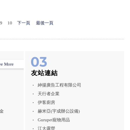
膜｜台中地板鍍膜｜
具鍍膜｜台中浴室鍍
中廚房鍍膜
9
10
下一頁
最後一頁
ee More
友站連結
紳揚廣告工程有限公司
天行者企業
伊客廚房
金
赫米亞(宇成辦公設備)
Gurupet寵物用品
江大露營