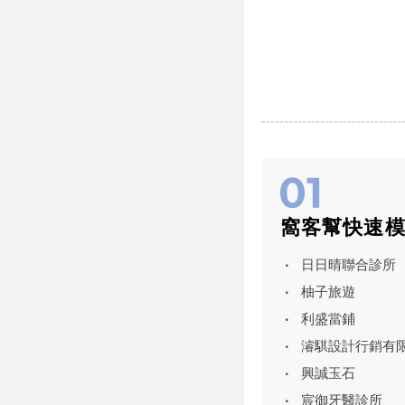
窩客幫快速
日日晴聯合診所
柚子旅遊
利盛當鋪
濬騏設計行銷有
興誠玉石
宸御牙醫診所