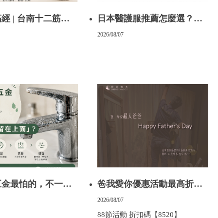
經 | 台南十二筋經
日本醫護服推薦怎麼選？
 | 台南芳療課程
Classico克萊希醫護服特色、
2026/08/07
款式與選購重點一次看
五金最怕的，不一定
爸我愛你優惠活動最高折抵
而是「水一直留在上
388 限時 4 天優惠 折扣碼
2026/08/07
台中居家鍍膜｜台中
【8520】
88節活動 折扣碼【8520】