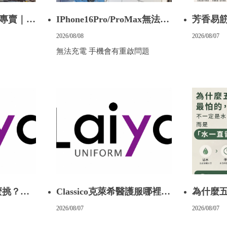
專賣｜台
IPhone16Pro/ProMax無法充
芳香易筋
電通病
芳療課程
2026/08/08
2026/08/07
無法充電 手機會有重啟問題
麼挑？日
Classico克萊希醫護服哪裡可
為什麼
希醫護服男
以試穿？LAIYA 萊亞提供門
是水，
2026/08/07
2026/08/07
整理
市試穿與代訂服務
面」？