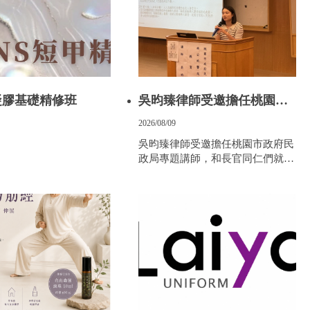
凝膠基礎精修班
吳昀臻律師受邀擔任桃園市
政府民政局專題講師
2026/08/09
吳昀臻律師受邀擔任桃園市政府民
政局專題講師，和長官同仁們就兩
公約和消除一切形式種族歧視公約
的沿革及具體業務運用為深入淺出
之說明，期待公部門進一步具體深
化人權保障。