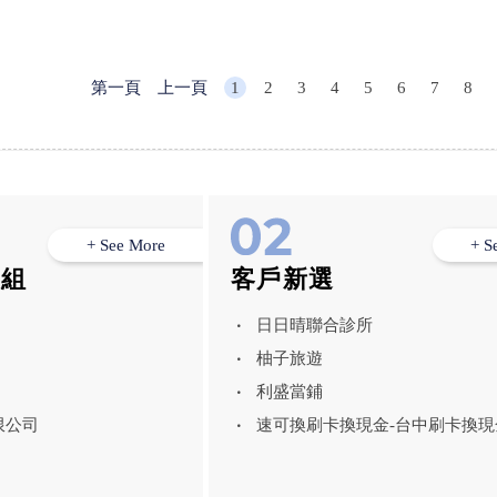
室內鍍
台中家
膜｜台
第一頁
上一頁
1
2
3
4
5
6
7
8
+ See More
+ S
模組
客戶新選
日日晴聯合診所
柚子旅遊
利盛當鋪
限公司
速可換刷卡換現金-台中刷卡換現