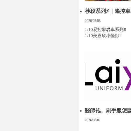
秒殺系列⚡｜遙控車
中遙控車專賣店
2026/08/08
1/10易控攀岩車系列‼️
1/10美嘉欣小怪獸‼️
醫師袍、刷手服怎
本 Classico克萊
2026/08/07
女款式與挑選重點