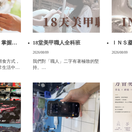
？掌握餵
18堂美甲職人全科班
ＩＮＳ
得美味又
2026/08/09
2026/08/09
餵食方式，
我們對「職人」二字有著極致的堅
常生活中恰
持。
職人不僅是掌握技術，更是一場關
於美學細節、皮膚科學與耐心的漫
長修煉。