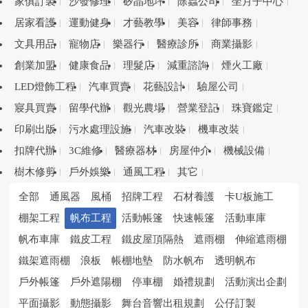
家俱訂製
沙發修理
矽晶地坪
除蟲公司
坐月子中心
居家看護
運動健身
才藝教學
美容
律師事務
文具用品
寵物店
樂器行
醫療診所
商業攝影
創業加盟
健康食品
理髮店
減重諮詢
煙火工廠
LED燈飾工程
汽車買賣
花藝設計
驗屋公司
寢具買賣
留學代辦
觀光農場
營業登記
珠寶鑑定
印刷出版
污水處理設施
汽車改裝
機車改裝
扣牌代辦
3C維修
醫療器材
房屋仲介
機械設備
樹木修剪
戶外娛樂
通風工程
其它
全部
通風器
風桶
招牌工程
石材養護
卡U板施工
棚架工程
帆布工程
活動帳篷
快速帳篷
活動車庫
帆布車庫
鐵皮工程
鐵皮屋頂隔熱
遮雨棚
伸縮遮雨棚
鐵架遮雨棚
浪板
帳棚地墊
防水帆布
透明帆布
戶外帳篷
戶外遮陽棚
停車棚
婚禮規劃
活動演出企劃
平面攝影
動態攝影
舞台音響出租規劃
公仔訂製