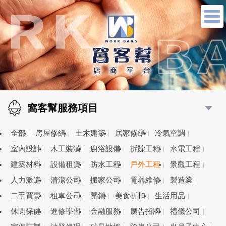
窩客幫服務項目
全部
房屋修繕
土木建築
居家修繕
冷氣空調
室內設計
木工裝潢
廚浴設備
拆除工程
水電工程
建築材料
設備租賃
防水工程
戶外工程
景觀工程
人力派遣
清潔公司
搬家公司
電器維修
製造業
二手買賣
租車公司
開鎖
美食折扣
生活用品
休閒保健
進修學習
金融服務
廣告招牌
禮儀公司