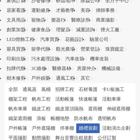
家俱訂製
沙發修理
矽晶地坪
除蟲公司
坐月子中心
居家看護
運動健身
才藝教學
美容
律師事務
文具用品
寵物店
樂器行
醫療診所
商業攝影
創業加盟
健康食品
理髮店
減重諮詢
煙火工廠
LED燈飾工程
汽車買賣
花藝設計
驗屋公司
寢具買賣
留學代辦
觀光農場
營業登記
珠寶鑑定
印刷出版
污水處理設施
汽車改裝
機車改裝
扣牌代辦
3C維修
醫療器材
房屋仲介
機械設備
樹木修剪
戶外娛樂
通風工程
其它
全部
通風器
風桶
招牌工程
石材養護
卡U板施工
棚架工程
帆布工程
活動帳篷
快速帳篷
活動車庫
帆布車庫
鐵皮工程
鐵皮屋頂隔熱
遮雨棚
伸縮遮雨棚
鐵架遮雨棚
浪板
帳棚地墊
防水帆布
透明帆布
戶外帳篷
戶外遮陽棚
停車棚
婚禮規劃
活動演出企劃
平面攝影
動態攝影
舞台音響出租規劃
公仔訂製