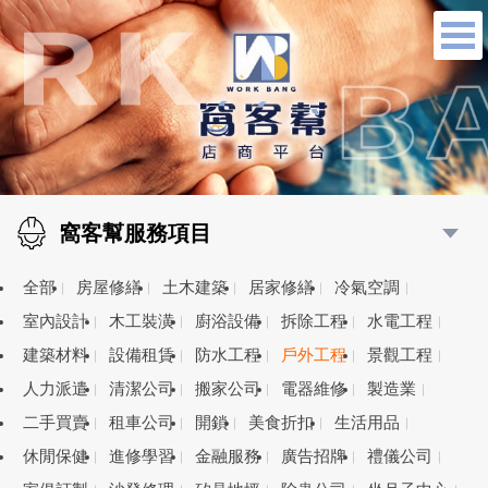
窩客幫服務項目
全部
房屋修繕
土木建築
居家修繕
冷氣空調
室內設計
木工裝潢
廚浴設備
拆除工程
水電工程
建築材料
設備租賃
防水工程
戶外工程
景觀工程
人力派遣
清潔公司
搬家公司
電器維修
製造業
二手買賣
租車公司
開鎖
美食折扣
生活用品
休閒保健
進修學習
金融服務
廣告招牌
禮儀公司