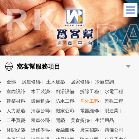
窩客幫服務項目
全部
房屋修繕
土木建築
居家修繕
冷氣空調
室內設計
木工裝潢
廚浴設備
拆除工程
水電工程
建築材料
設備租賃
防水工程
戶外工程
景觀工程
人力派遣
清潔公司
搬家公司
電器維修
製造業
二手買賣
租車公司
開鎖
美食折扣
生活用品
休閒保健
進修學習
金融服務
廣告招牌
禮儀公司