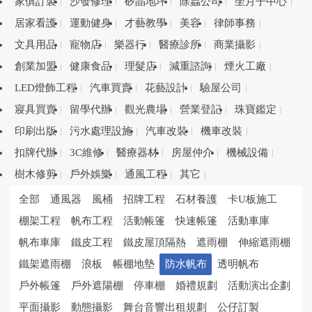
家俱訂製
沙發修理
矽晶地坪
除蟲公司
坐月子中心
居家看護
運動健身
才藝教學
美容
律師事務
文具用品
寵物店
樂器行
醫療診所
商業攝影
創業加盟
健康食品
理髮店
減重諮詢
煙火工廠
LED燈飾工程
汽車買賣
花藝設計
驗屋公司
寢具買賣
留學代辦
觀光農場
營業登記
珠寶鑑定
印刷出版
污水處理設施
汽車改裝
機車改裝
扣牌代辦
3C維修
醫療器材
房屋仲介
機械設備
樹木修剪
戶外娛樂
通風工程
其它
全部
通風器
風桶
招牌工程
石材養護
卡U板施工
棚架工程
帆布工程
活動帳篷
快速帳篷
活動車庫
帆布車庫
鐵皮工程
鐵皮屋頂隔熱
遮雨棚
伸縮遮雨棚
鐵架遮雨棚
浪板
帳棚地墊
防水帆布
透明帆布
戶外帳篷
戶外遮陽棚
停車棚
婚禮規劃
活動演出企劃
平面攝影
動態攝影
舞台音響出租規劃
公仔訂製