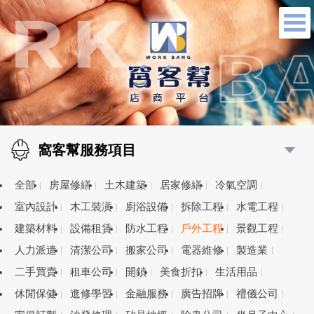
窩客幫服務項目
全部
房屋修繕
土木建築
居家修繕
冷氣空調
室內設計
木工裝潢
廚浴設備
拆除工程
水電工程
建築材料
設備租賃
防水工程
戶外工程
景觀工程
人力派遣
清潔公司
搬家公司
電器維修
製造業
二手買賣
租車公司
開鎖
美食折扣
生活用品
休閒保健
進修學習
金融服務
廣告招牌
禮儀公司