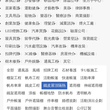
家俱訂製
沙發修理
矽晶地坪
除蟲公司
坐月子中心
居家看護
運動健身
才藝教學
美容
律師事務
文具用品
寵物店
樂器行
醫療診所
商業攝影
創業加盟
健康食品
理髮店
減重諮詢
煙火工廠
LED燈飾工程
汽車買賣
花藝設計
驗屋公司
寢具買賣
留學代辦
觀光農場
營業登記
珠寶鑑定
印刷出版
污水處理設施
汽車改裝
機車改裝
扣牌代辦
3C維修
醫療器材
房屋仲介
機械設備
樹木修剪
戶外娛樂
通風工程
其它
全部
通風器
風桶
招牌工程
石材養護
卡U板施工
棚架工程
帆布工程
活動帳篷
快速帳篷
活動車庫
帆布車庫
鐵皮工程
鐵皮屋頂隔熱
遮雨棚
伸縮遮雨棚
鐵架遮雨棚
浪板
帳棚地墊
防水帆布
透明帆布
戶外帳篷
戶外遮陽棚
停車棚
婚禮規劃
活動演出企劃
平面攝影
動態攝影
舞台音響出租規劃
公仔訂製