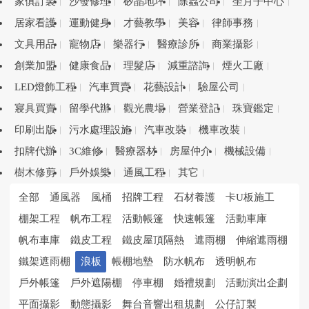
家俱訂製
沙發修理
矽晶地坪
除蟲公司
坐月子中心
居家看護
運動健身
才藝教學
美容
律師事務
文具用品
寵物店
樂器行
醫療診所
商業攝影
創業加盟
健康食品
理髮店
減重諮詢
煙火工廠
LED燈飾工程
汽車買賣
花藝設計
驗屋公司
寢具買賣
留學代辦
觀光農場
營業登記
珠寶鑑定
印刷出版
污水處理設施
汽車改裝
機車改裝
扣牌代辦
3C維修
醫療器材
房屋仲介
機械設備
樹木修剪
戶外娛樂
通風工程
其它
全部
通風器
風桶
招牌工程
石材養護
卡U板施工
棚架工程
帆布工程
活動帳篷
快速帳篷
活動車庫
帆布車庫
鐵皮工程
鐵皮屋頂隔熱
遮雨棚
伸縮遮雨棚
鐵架遮雨棚
浪板
帳棚地墊
防水帆布
透明帆布
戶外帳篷
戶外遮陽棚
停車棚
婚禮規劃
活動演出企劃
平面攝影
動態攝影
舞台音響出租規劃
公仔訂製