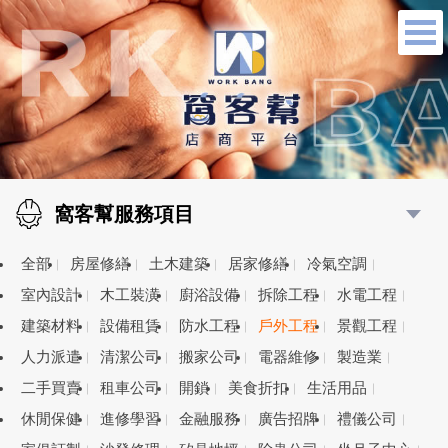
窩客幫服務項目
全部
房屋修繕
土木建築
居家修繕
冷氣空調
室內設計
木工裝潢
廚浴設備
拆除工程
水電工程
建築材料
設備租賃
防水工程
戶外工程
景觀工程
人力派遣
清潔公司
搬家公司
電器維修
製造業
二手買賣
租車公司
開鎖
美食折扣
生活用品
休閒保健
進修學習
金融服務
廣告招牌
禮儀公司