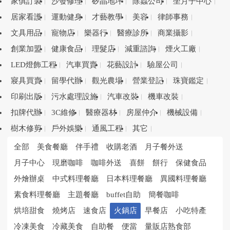
家俱訂製
沙發修理
矽晶地坪
除蟲公司
坐月子中心
居家看護
運動健身
才藝教學
美容
律師事務
文具用品
寵物店
樂器行
醫療診所
商業攝影
創業加盟
健康食品
理髮店
減重諮詢
煙火工廠
LED燈飾工程
汽車買賣
花藝設計
驗屋公司
寢具買賣
留學代辦
觀光農場
營業登記
珠寶鑑定
印刷出版
污水處理設施
汽車改裝
機車改裝
扣牌代辦
3C維修
醫療器材
房屋仲介
機械設備
樹木修剪
戶外娛樂
通風工程
其它
全部
美食餐廳
伴手禮
收購老酒
月子餐外送
月子中心
現磨咖啡
咖啡外送
喜餅
餅行
保健食品
外燴辦桌
中式料理餐廳
日本料理餐廳
異國料理餐廳
素食料理餐廳
主題餐廳
buffet自助
簡餐咖啡
烘培甜食
燒烤店
速食店
火鍋店
早餐店
小吃特產
冷凍美食
冷藏美食
自助餐
便當
量販店熟食部