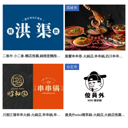
專賣,台北辣椒醬團購,新莊區辣椒醬團購
薦,台北冰店,信義區冰店推薦,信義區火
高雄市
鍋推薦
二春外 小二春-麵店推薦,鍋燒意麵推薦,
凰饗串串香-火鍋店,串串鍋,四川串串鍋,
台北麵店推薦,板橋麵店推薦,蘆洲麵店推
高雄串串鍋,左營串串鍋,串串鍋加盟
台北市
薦,
傻員外mini獨享鍋-火鍋店,火鍋店推薦,
川都江堰串串火鍋-火鍋店,串串鍋,串串
內湖火鍋店,內湖火鍋店推薦
火鍋,桃園火鍋店,八德串串鍋,