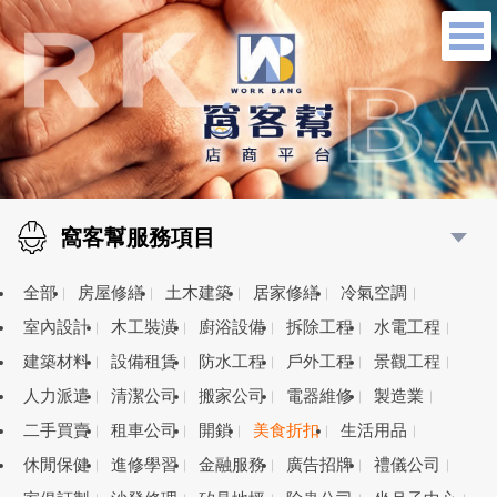
窩客幫服務項目
全部
房屋修繕
土木建築
居家修繕
冷氣空調
室內設計
木工裝潢
廚浴設備
拆除工程
水電工程
建築材料
設備租賃
防水工程
戶外工程
景觀工程
人力派遣
清潔公司
搬家公司
電器維修
製造業
二手買賣
租車公司
開鎖
美食折扣
生活用品
休閒保健
進修學習
金融服務
廣告招牌
禮儀公司