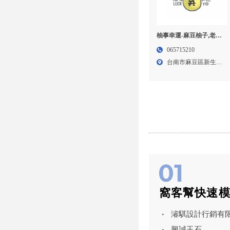
柚事幸運-麻豆柚子,老欉
柚子,台南麻豆柚子,麻豆
065715210
老欉柚子,老欉柚子推薦,
台南市麻豆區新生南
柚子團購
路21...
窩客幫快速
濬騏設計行銷有
興誠玉石