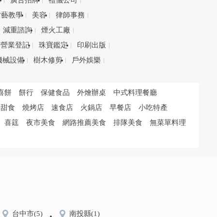
務
廣告招牌
禮儀公司
才藝教學
美容
律師事務
減重諮詢
煙火工廠
營業登記
珠寶鑑定
印刷出版
機械設備
樹木修剪
戶外娛樂
喜餅
餅行
保健食品
外燴辦桌
中式料理餐廳
培甜食
燒烤店
速食店
火鍋店
早餐店
小吃特產
喜筳
夜市美食
網路推薦美食
排隊美食
無菜單料理
台中市
(5)
南投縣
(1)