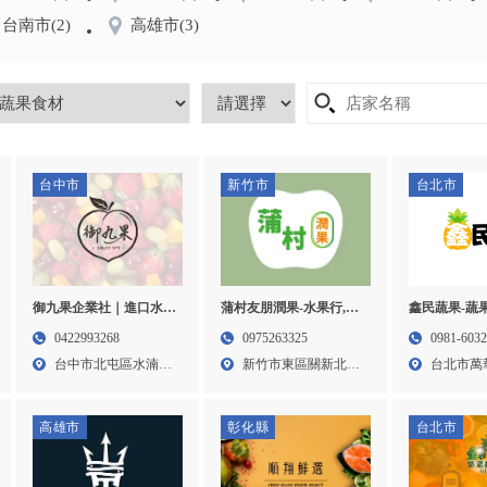
台南市
(2)
高雄市
(3)
台中市
新竹市
台北市
蒲村友朋潤果-水果行,水
御九果企業社｜進口水果
鑫民蔬果-蔬
果禮盒,水果禮盒宅配,企
專賣店,進口水果訂購,台
配送,台北蔬
0975263325
0422993268
0981-603
業禮盒製作,新竹水果行,
中進口水果專賣店,北屯
蔬果配送,萬
新竹市東區關新北路
台中市北屯區水湳里
台北市萬
新竹水果禮盒宅配,竹北
區進口水果專賣店
發
16...
崇德六...
二段3...
水果禮盒宅配
高雄市
彰化縣
台北市