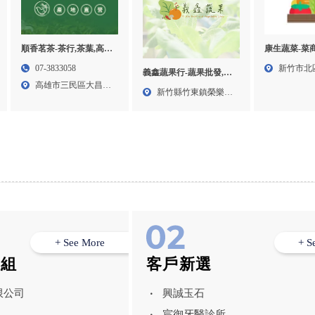
順香茗茶-茶行,茶葉,高雄
康生蔬菜-菜商
茶行,三民區茶行
蔬果供應商,
07-3833058
新竹市北
義鑫蔬果行-蔬果批發,蔬
發,新竹蔬果
高雄市三民區大昌二
段4...
果配送,新竹蔬果批發,北
新竹縣竹東鎮榮樂街
蔬果供應商
路41...
區蔬果批發
29號...
+ See More
+ S
模組
客戶新選
限公司
興誠玉石
宸御牙醫診所