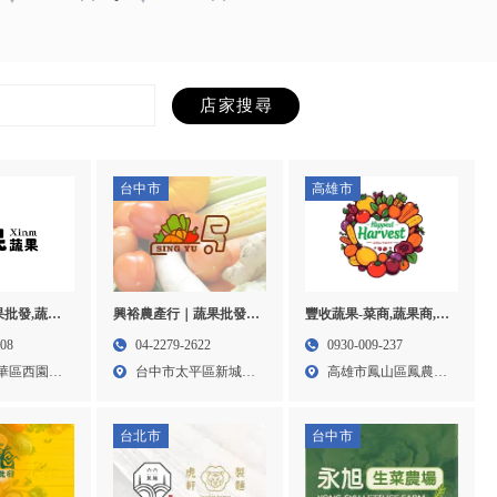
台中市
高雄市
興裕農產行｜蔬果批發,
豐收蔬果-菜商,蔬果商,高
果批發,蔬果
蔬果配送,台中蔬果批發,
雄菜商,鳳山蔬果商,鳳山
果批發,台北
04-2279-2622
0930-009-237
208
太平區蔬果批發
蔬果批發
華區蔬果批
台中市太平區新城路
高雄市鳳山區鳳農市
華區西園路
58號...
場
台北市
台中市