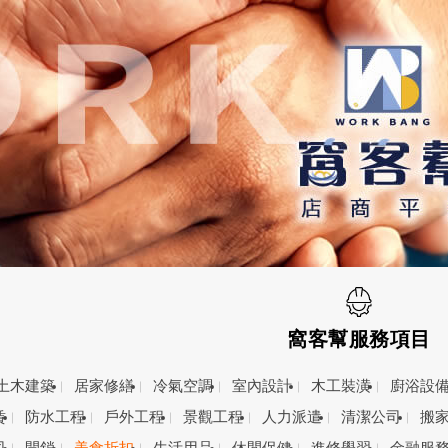
窩客幫服務項目
土木建築
居家修繕
冷氣空調
室內設計
木工裝潢
廚浴設
賃
防水工程
戶外工程
景觀工程
人力派遣
清潔公司
搬