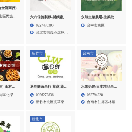
(金龍商行)
山區民族東
六六信義製麵-製麵廠,麵
永旭生菜農場-生菜批發,
條批發,台北製麵廠,信義
蔬菜批發,台中生菜批發,
0227470393
台中市東區
區製麵廠
東區蔬菜批發
台北市信義區虎林街
119...
新竹市
台南市
司-食材代
遇見鮮蔬果行-菜商,蔬菜
水果奶奶/日本精品果物-
,,台北食材
批發,新竹蔬菜批發,北區
水果店,進口水果店,台南
坑區北深路
0926272836
062794220
食材代工,
蔬菜批發
水果店,日本水果,麝香葡
新竹市北區光華東一
台南市仁德區林頂街
萄,水蜜桃
街1...
41號...
新北市