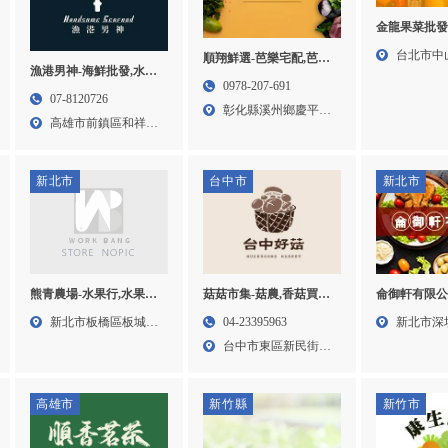
金龍果菜批發
台北市中
順翔鮮選-芭樂宅配,芭樂
漁港男神-海鮮批發,水產
批發,水果宅配,彰化芭樂
路33...
0978-207-691
批發,海鮮團購,高雄海鮮
07-8120726
宅配,溪州芭樂批發
彰化縣溪州鄉慶平路
批發,高雄水產批發,前鎮
高雄市前鎮區和祥街
13號...
區海鮮批發,前鎮區水產
20號...
批發
新北市
台中市
新北市
熊青農場-水果行,水果行
菇菇市集-菇農,香菇買賣,
侖御軒有限公
推薦,台北水果行,板橋水
香菇批發,台中菇農,台中
工,食材加工廠
新北市板橋區板城路
04-23395963
新北市深
果行,
香菇買賣,東區香菇買賣
代工,深坑區
100...
台中市東區新民街88
1段8...
號...
高雄市
新竹縣
新竹市