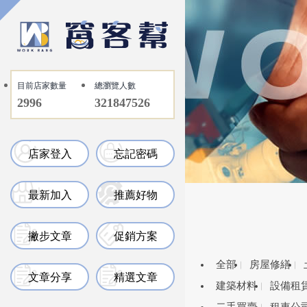
目前店家數量
總瀏覽人數
2996
321847526
店家登入
忘記密碼
最新加入
推薦好物
撇步文章
促銷方案
全部
房屋修繕
文章分享
精選文章
建築材料
設備租