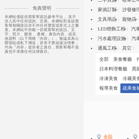
二手買賣
租車公
免責聲明
家俱訂製
沙發修
本網站僅提供窩客幫資訊參考平台， 並不
文具用品
寵物店
涉入其中任何諮詢、交易。本網站對各該窩
客幫相關資訊亦不作任何實質或形式上之審
LED燈飾工程
汽
查。本網站中所載一切窩客幫的資訊、文
字、照片、圖形 、產權、廣告內容、或其
污水處理設施
汽
他資料（以下簡稱『內容』）。無論其為公
開張貼或私下傳送，若有不實或違法情事，
均為『內容』提供者之責任，窩客幫概不負
通風工程
其它
責也不承擔任何法律責任。
全部
美食餐廳
日本料理餐廳
異
冷凍美食
冷藏美
報導美食
蔬果食
全區