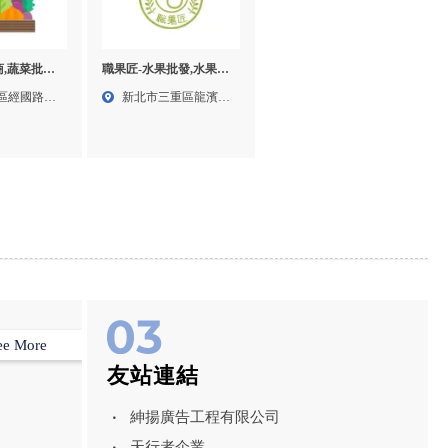
,蔬菜批發,
職果匠-水果批發,水果宅
新竹蔬菜批
配,台北水果宅配
區經國路一
新北市三重區龍濱路
供應商,竹北
170...
ee More
友站連結
紳揚廣告工程有限公司
天行者企業