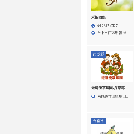
禾楓國際
04-2317-9527
台中市西區明禮街90
號...
南投縣
遊莓優草莓園-採草莓,草
莓園,南投採草莓,南投採
南投縣竹山鎮集山路
草莓推薦,竹山鎮採草莓
一段1...
台南市