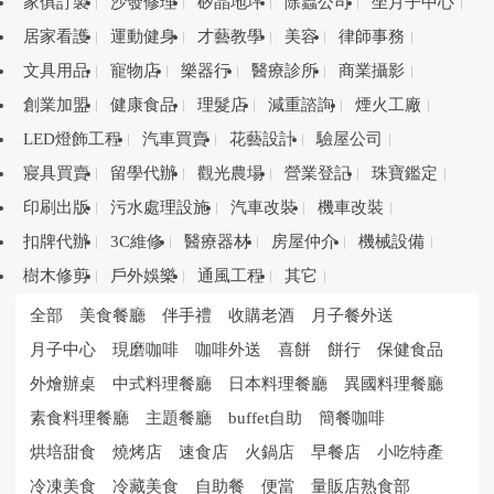
家俱訂製
沙發修理
矽晶地坪
除蟲公司
坐月子中心
居家看護
運動健身
才藝教學
美容
律師事務
文具用品
寵物店
樂器行
醫療診所
商業攝影
創業加盟
健康食品
理髮店
減重諮詢
煙火工廠
LED燈飾工程
汽車買賣
花藝設計
驗屋公司
寢具買賣
留學代辦
觀光農場
營業登記
珠寶鑑定
印刷出版
污水處理設施
汽車改裝
機車改裝
扣牌代辦
3C維修
醫療器材
房屋仲介
機械設備
樹木修剪
戶外娛樂
通風工程
其它
全部
美食餐廳
伴手禮
收購老酒
月子餐外送
月子中心
現磨咖啡
咖啡外送
喜餅
餅行
保健食品
外燴辦桌
中式料理餐廳
日本料理餐廳
異國料理餐廳
素食料理餐廳
主題餐廳
buffet自助
簡餐咖啡
烘培甜食
燒烤店
速食店
火鍋店
早餐店
小吃特產
冷凍美食
冷藏美食
自助餐
便當
量販店熟食部