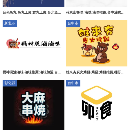
台光魚丸-魚丸工廠,貢丸工廠,台北魚丸
芬東山魯味-滷味,滷味推薦,台中滷味推
工廠,三重貢丸工廠
薦,北屯區滷味推薦
新北市
台中市
桶神現滷滷味-滷味推薦,滷味加盟,台北
雄來夯炭火烤雞-烤雞,烤雞推薦,桶仔雞,
滷味推薦,土城區滷味推薦,土城區滷味加
桶仔雞推薦,台中烤雞,台中烤雞推薦,台
彰化縣
台中市
盟
中桶仔雞推薦,太平烤雞推薦,太平桶仔雞
推薦