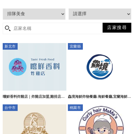
新北市
宜蘭縣
鱻境海鮮炸物餐廳-海鮮餐廳,宜蘭海鮮餐
嚐鮮香料炸雞店｜炸雞店加盟,雞排店加
廳,頭城海鮮炸物餐廳,小卷米粉湯推薦,
盟,台北炸雞店加盟,中和炸雞店加盟
台中市
桃園市
海鮮炸物小吃店