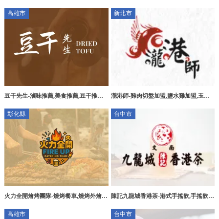
包場,鹿港餐廳推薦,鹿港下午茶推薦
高雄市
新北市
豆干先生-滷味推薦,美食推薦,豆干推薦,
瀧港師-雞肉切盤加盟,鹽水雞加盟,玉米
高雄滷味推薦,高雄美食推薦,高雄豆干推
雞切盤,台北好吃雞肉切盤,台北甘蔗雞批
彰化縣
台中市
薦,高雄在地美食,鳳山區滷味推薦,鳳山
發
區美食推薦,鳳山區豆干推薦
火力全開燴烤團隊-燒烤餐車,燒烤外燴餐
陳記九龍城香港茶-港式手搖飲,手搖飲加
車,彰化燒烤餐車,彰化燒烤外燴餐車,和
盟,台中港式手搖飲,南區港式手搖飲,南
高雄市
台中市
美燒烤餐車
區手搖飲加盟