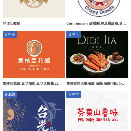
呼你旺雞精
Curly mama’s-甜甜圈,脆皮甜甜圈,台中
甜甜圈,北區甜甜圈,
台中市
台中市
果核豆花鄉-豆花加盟,豆花店推薦,台中
笛笛家黑麻鴨滷味-滷味,滷味宅配,台中
豆花加盟,西區豆花店加盟
滷味宅配,南屯滷味宅配
新北市
台中市