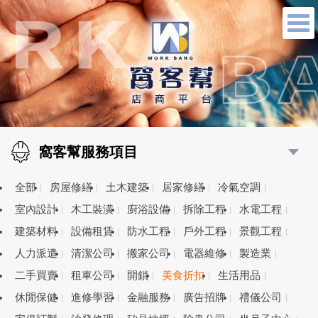
窩客幫服務項目
全部
房屋修繕
土木建築
居家修繕
冷氣空調
室內設計
木工裝潢
廚浴設備
拆除工程
水電工程
建築材料
設備租賃
防水工程
戶外工程
景觀工程
人力派遣
清潔公司
搬家公司
電器維修
製造業
二手買賣
租車公司
開鎖
美食折扣
生活用品
休閒保健
進修學習
金融服務
廣告招牌
禮儀公司