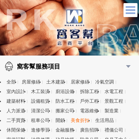
窩客幫服務項目
全部
房屋修繕
土木建築
居家修繕
冷氣空調
室內設計
木工裝潢
廚浴設備
拆除工程
水電工程
建築材料
設備租賃
防水工程
戶外工程
景觀工程
人力派遣
清潔公司
搬家公司
電器維修
製造業
二手買賣
租車公司
開鎖
美食折扣
生活用品
休閒保健
進修學習
金融服務
廣告招牌
禮儀公司