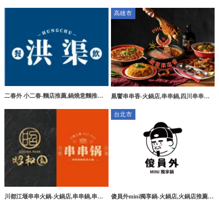
專賣,台北辣椒醬團購,新莊區辣椒醬團購
薦,台北冰店,信義區冰店推薦,信義區火
高雄市
鍋推薦
二春外 小二春-麵店推薦,鍋燒意麵推薦,
凰饗串串香-火鍋店,串串鍋,四川串串鍋,
台北麵店推薦,板橋麵店推薦,蘆洲麵店推
高雄串串鍋,左營串串鍋,串串鍋加盟
台北市
薦,
傻員外mini獨享鍋-火鍋店,火鍋店推薦,
川都江堰串串火鍋-火鍋店,串串鍋,串串
內湖火鍋店,內湖火鍋店推薦
火鍋,桃園火鍋店,八德串串鍋,