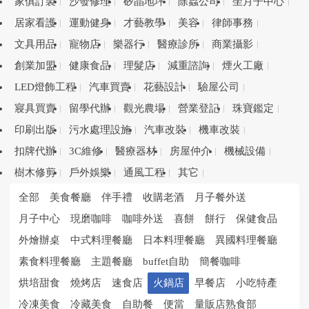
家俱訂製
沙發修理
矽晶地坪
除蟲公司
坐月子中心
居家看護
運動健身
才藝教學
美容
律師事務
文具用品
寵物店
樂器行
醫療診所
商業攝影
創業加盟
健康食品
理髮店
減重諮詢
煙火工廠
LED燈飾工程
汽車買賣
花藝設計
驗屋公司
寢具買賣
留學代辦
觀光農場
營業登記
珠寶鑑定
印刷出版
污水處理設施
汽車改裝
機車改裝
扣牌代辦
3C維修
醫療器材
房屋仲介
機械設備
樹木修剪
戶外娛樂
通風工程
其它
全部
美食餐廳
伴手禮
收購老酒
月子餐外送
月子中心
現磨咖啡
咖啡外送
喜餅
餅行
保健食品
外燴辦桌
中式料理餐廳
日本料理餐廳
異國料理餐廳
素食料理餐廳
主題餐廳
buffet自助
簡餐咖啡
烘培甜食
燒烤店
速食店
火鍋店
早餐店
小吃特產
冷凍美食
冷藏美食
自助餐
便當
量販店熟食部