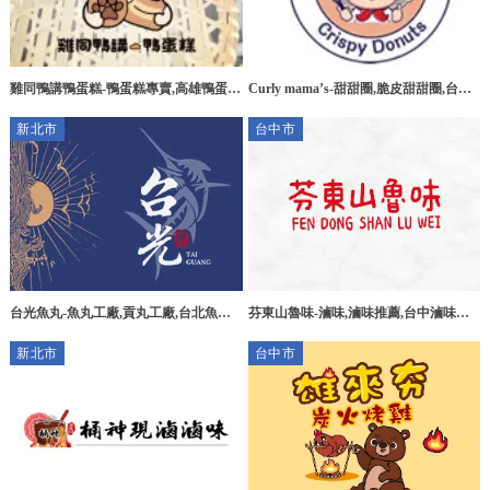
雞同鴨講鴨蛋糕-鴨蛋糕專賣,高雄鴨蛋糕
Curly mama’s-甜甜圈,脆皮甜甜圈,台中
專賣,苓雅區鴨蛋糕專賣
甜甜圈,北區甜甜圈,
新北市
台中市
台光魚丸-魚丸工廠,貢丸工廠,台北魚丸
芬東山魯味-滷味,滷味推薦,台中滷味推
工廠,三重貢丸工廠
薦,北屯區滷味推薦
新北市
台中市