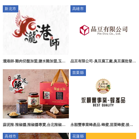
烤肉,烤肉餐車,高雄燒烤外燴,桃源區燒
新北市
高雄市
烤外燴
瀧港師-雞肉切盤加盟,鹽水雞加盟,玉米
品豆有限公司-臭豆腐工廠,臭豆腐批發,
雞切盤,台北好吃雞肉切盤,台北甘蔗雞批
高雄臭豆腐工廠,燕巢區臭豆腐工廠
苗栗縣
發
永順豐事業蜂產品-蜂蜜,苗栗蜂蜜,後龍
蒜泥辣-辣椒醬,辣椒醬專賣,台北辣椒醬
蜂蜜推薦,養蜂場,苗栗養蜂場,苗栗純蜂
專賣,台北辣椒醬團購,新莊區辣椒醬團購
高雄市
花蓮縣
蜜推薦,苗栗蜂蜜專賣店