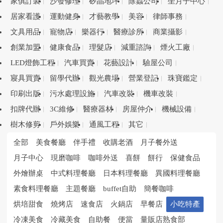
家俱訂製
沙發修理
矽晶地坪
除蟲公司
坐月子中心
居家看護
運動健身
才藝教學
美容
律師事務
文具用品
寵物店
樂器行
醫療診所
商業攝影
創業加盟
健康食品
理髮店
減重諮詢
煙火工廠
LED燈飾工程
汽車買賣
花藝設計
驗屋公司
寢具買賣
留學代辦
觀光農場
營業登記
珠寶鑑定
印刷出版
污水處理設施
汽車改裝
機車改裝
扣牌代辦
3C維修
醫療器材
房屋仲介
機械設備
樹木修剪
戶外娛樂
通風工程
其它
全部
美食餐廳
伴手禮
收購老酒
月子餐外送
月子中心
現磨咖啡
咖啡外送
喜餅
餅行
保健食品
外燴辦桌
中式料理餐廳
日本料理餐廳
異國料理餐廳
素食料理餐廳
主題餐廳
buffet自助
簡餐咖啡
烘培甜食
燒烤店
速食店
火鍋店
早餐店
小吃特產
冷凍美食
冷藏美食
自助餐
便當
量販店熟食部