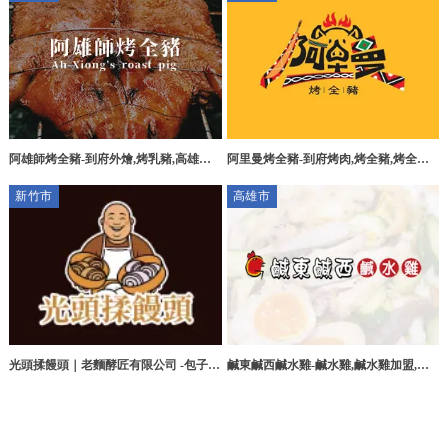
阿雄師烤全豬-到府外燴,烤乳豬,高雄到
阿里曼烤全豬-到府烤肉,烤全豬,烤全豬
府外燴,桃源區烤乳豬
推薦,花蓮到府烤肉,卓溪鄉到府烤肉,卓
新竹市
高雄市
溪烤全豬
光頭揉饅頭｜老麵酵匠有限公司 -包子
鹹東鹹西鹹水雞-鹹水雞,鹹水雞加盟,高
店,包子推薦,新竹包子店推薦,東區包子
雄鹹水雞,高雄鹹水雞加盟,三民鹹水雞加
店
盟