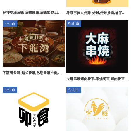
桶神現滷滷味-滷味推薦,滷味加盟,台北
雄來夯炭火烤雞-烤雞,烤雞推薦,桶仔雞,
滷味推薦,土城區滷味推薦,土城區滷味加
桶仔雞推薦,台中烤雞,台中烤雞推薦,台
台中市
彰化縣
盟
中桶仔雞推薦,太平烤雞推薦,太平桶仔雞
推薦
下龍灣餐廳-越式餐廳,包場餐廳推薦,台
大麻串燒烤肉餐車-串燒餐車,烤肉餐車,
中越式餐廳,北區越式餐廳
彰化串燒餐車,彰化烤肉餐車,員林串燒餐
台中市
台北市
車