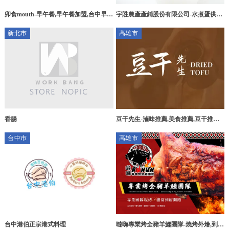
宇貹農產產銷股份有限公司-水煮蛋供應
卯食mouth-早午餐,早午餐加盟,台中早午
商,台北水煮蛋供應商,士林區水煮蛋供應
餐,台中早午餐加盟,豐原區早午餐
新北市
高雄市
商,水煮蛋批發,台北水煮蛋批發,士林區
水煮蛋批發,水煮蛋批發工廠
香腸
豆干先生-滷味推薦,美食推薦,豆干推薦,
高雄滷味推薦,高雄美食推薦,高雄豆干推
台中市
高雄市
薦,高雄在地美食,鳳山區滷味推薦,鳳山
區美食推薦,鳳山區豆干推薦
噠嗨專業烤全豬羊鱷團隊-燒烤外燴,到府
台中港伯正宗港式料理