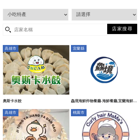
高雄市
宜蘭縣
鱻境海鮮炸物餐廳-海鮮餐廳,宜蘭海鮮餐
奧斯卡水餃
廳,頭城海鮮炸物餐廳,小卷米粉湯推薦,
高雄市
桃園市
海鮮炸物小吃店