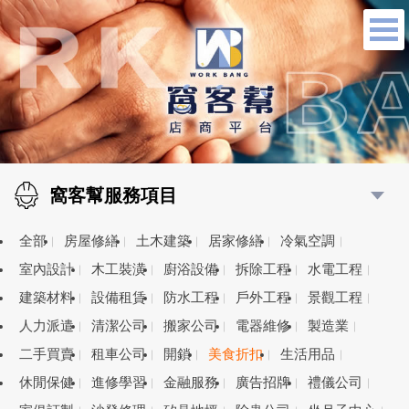
窩客幫服務項目
全部
房屋修繕
土木建築
居家修繕
冷氣空調
室內設計
木工裝潢
廚浴設備
拆除工程
水電工程
建築材料
設備租賃
防水工程
戶外工程
景觀工程
人力派遣
清潔公司
搬家公司
電器維修
製造業
二手買賣
租車公司
開鎖
美食折扣
生活用品
休閒保健
進修學習
金融服務
廣告招牌
禮儀公司