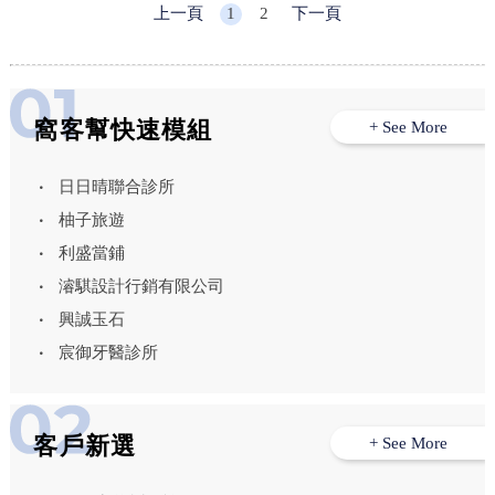
上一頁
1
2
下一頁
窩客幫快速模組
+ See More
日日晴聯合診所
柚子旅遊
利盛當鋪
濬騏設計行銷有限公司
興誠玉石
宸御牙醫診所
客戶新選
+ See More