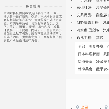
二手買賣
租車公
免責聲明
家俱訂製
沙發修
本網站僅提供窩客幫資訊參考平台， 並不
文具用品
寵物店
涉入其中任何諮詢、交易。本網站對各該窩
客幫相關資訊亦不作任何實質或形式上之審
LED燈飾工程
汽
查。本網站中所載一切窩客幫的資訊、文
字、照片、圖形 、產權、廣告內容、或其
污水處理設施
汽
他資料（以下簡稱『內容』）。無論其為公
開張貼或私下傳送，若有不實或違法情事，
均為『內容』提供者之責任，窩客幫概不負
通風工程
其它
責也不承擔任何法律責任。
全部
美食餐廳
日本料理餐廳
異
冷凍美食
冷藏美
報導美食
蔬果食
全區