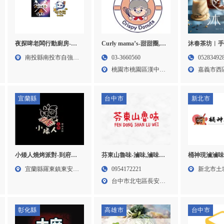
夜探啤老闆行動廚房-烤
Curly mama’s-甜甜圈,脆
沐春茶坊︱手
肉餐車,烤肉外燴,南投烤
皮甜甜圈,台中甜甜圈,北
嘉義手搖飲,
南投縣南投市自強路
03-3660560
05283492
肉餐車,南投烤肉外燴,草
區甜甜圈,
奶蓋茶專賣,
38號...
桃園市桃園區漢中路
嘉義市西
屯烤肉餐車
138...
2...
宜蘭縣
台中市
新北市
小矮人燒烤派對-到府烤
芬東山魯味-滷味,滷味推
桶神現滷滷味
肉,烤肉餐車,宜蘭到府烤
薦,台中滷味推薦,北屯區
滷味加盟,台
宜蘭縣羅東鎮東安里
0954172221
新北市土
肉,羅東到府烤肉
滷味推薦
土城區滷味推
光榮路...
台中市北屯區長安路
53號...
滷味加盟
二段2...
彰化縣
高雄市
台中市