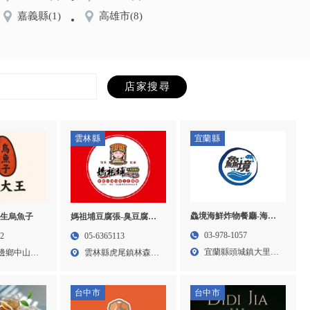
嘉義縣
(1)
高雄市
(8)
雲林縣
宜蘭縣
鱻境海鮮炸物餐廳-海鮮
野生烏魚子
媽祖埔豆腐張-臭豆腐推
餐廳,宜蘭海鮮餐廳,頭城
薦,臭豆腐加盟,雲林臭豆
03-978-1057
22
05-6365113
海鮮炸物餐廳,小卷米粉
腐推薦,雲林臭豆腐加盟
宜蘭縣頭城鎮大里里
邊鄉中山路
雲林縣虎尾鎮林森路
湯推薦,海鮮炸物小吃店
濱海路...
二段4...
台中市
台中市