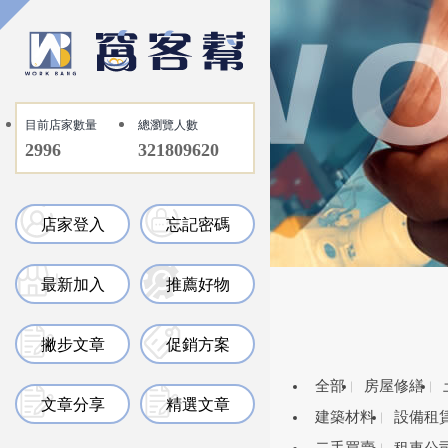
目前店家數量
總瀏覽人數
2996
321809620
店家登入
忘記密碼
最新加入
推薦好物
撇步文章
促銷方案
全部
房屋修繕
文章分享
精選文章
建築材料
設備租