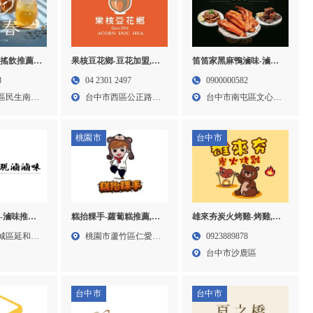
搖飲推薦,
果核豆花鄉-豆花加盟,豆
笛笛家黑麻鴨滷味-滷味,
奶蓋茶推薦,
花店推薦,台中豆花加盟,
滷味宅配,台中滷味宅配,
8
04 2301 2497
0900000582
嘉義奶蓋茶
西區豆花店加盟
南屯滷味宅配
區民生南路
台中市西區公正路
台中市南屯區文心路
141...
一段4...
桃園市
台中市
-滷味推薦,
糕抬粿手-蘿蔔糕推薦,蘿
雄來夯炭火烤雞-烤雞,烤
北滷味推薦,
蔔糕團購,蘿蔔糕批發,桃
雞推薦,桶仔雞,桶仔雞推
城區延和路
桃園市蘆竹區仁愛路
0923889878
薦,土城區
園蘿蔔糕推薦,桃園蘿蔔
薦,台中烤雞,台中烤雞推
一段1...
台中市沙鹿區
糕團購,桃園蘿蔔糕批發,
薦,台中桶仔雞推薦,太平
蘆竹區蘿蔔糕推薦
烤雞推薦,太平桶仔雞推
薦
台中市
台中市