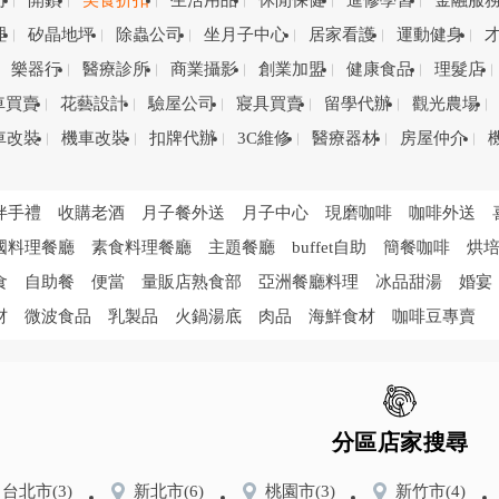
司
開鎖
美食折扣
生活用品
休閒保健
進修學習
金融服
理
矽晶地坪
除蟲公司
坐月子中心
居家看護
運動健身
樂器行
醫療診所
商業攝影
創業加盟
健康食品
理髮店
車買賣
花藝設計
驗屋公司
寢具買賣
留學代辦
觀光農場
車改裝
機車改裝
扣牌代辦
3C維修
醫療器材
房屋仲介
伴手禮
收購老酒
月子餐外送
月子中心
現磨咖啡
咖啡外送
國料理餐廳
素食料理餐廳
主題餐廳
buffet自助
簡餐咖啡
烘
食
自助餐
便當
量販店熟食部
亞洲餐廳料理
冰品甜湯
婚宴
材
微波食品
乳製品
火鍋湯底
肉品
海鮮食材
咖啡豆專賣
分區店家搜尋
台北市
(3)
新北市
(6)
桃園市
(3)
新竹市
(4)