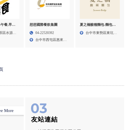
想想國際餐飲集團
夏之橋酸種麵包-麵包店,
早午餐,早午
酸種麵包買賣,台中麵包
早午餐,台中
04-22520392
台中市東勢區東坑路
原區水源路
店,台中酸種麵包買賣,東
豐原區早午
台中市西屯區惠來里
58巷...
勢區麵包店,東勢區,酸種
市政北...
麵包買賣
頁
ee More
友站連結