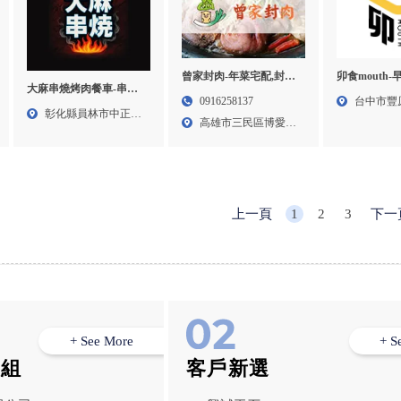
曾家封肉-年菜宅配,封肉
卯食mouth-
大麻串燒烤肉餐車-串燒
批發,高雄年菜宅配,高雄
餐加盟,台中
0916258137
台中市豐
餐車,烤肉餐車,彰化串燒
彰化縣員林市中正路
封肉批發,
早午餐加盟,
高雄市三民區博愛一
350...
餐車,彰化烤肉餐車,員林
餐
328...
路12...
串燒餐車
上一頁
1
2
3
下一
+ See More
+ S
模組
客戶新選