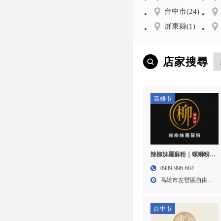
台中市
(24)
屏東縣
(1)
店家搜尋
高雄市
辣柳妹羅蘇粉｜螺螄粉,
高雄螺螄粉,三民區螺螄
0989-996-684
粉
高雄市左營區自由三
路26...
台中市