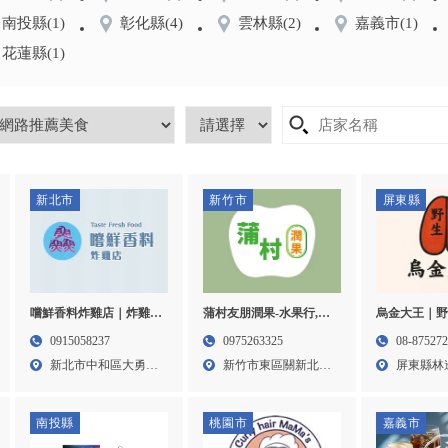
南投縣
(1)
彰化縣
(4)
雲林縣
(2)
嘉義市
(1)
花蓮縣
(1)
新北市
新竹市
屏東縣
嚐鮮香料炸雞店｜炸雞店
蒲村友朋潤果-水果行,水
烏金大王｜
加盟,雞排店加盟,台北炸
果禮盒,水果禮盒宅配,企
0915058237
0975263325
08-87527
雞店加盟,中和炸雞店加
業禮盒製作,新竹水果行,
新北市中和區大勇街
新竹市東區關新北路
屏東縣林
盟
新竹水果禮盒宅配,竹北
27巷...
16...
439...
水果禮盒宅配
南投縣
桃園市
嘉義市