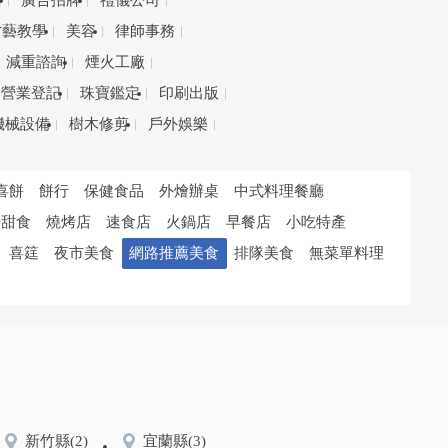
務
廣告招牌
禮儀公司
才藝教學
美容
律師事務
減重諮詢
煙火工廠
營業登記
珠寶鑑定
印刷出版
機械設備
樹木修剪
戶外娛樂
喜餅
餅行
保健食品
外燴辦桌
中式料理餐廳
培甜食
燒烤店
速食店
火鍋店
早餐店
小吃特產
喜筳
夜市美食
網路推薦美食
排隊美食
無菜單料理
新竹縣
(2)
宜蘭縣
(3)