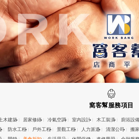
窩客幫服務項目
土木建築
居家修繕
冷氣空調
室內設計
木工裝潢
廚浴設
賃
防水工程
戶外工程
景觀工程
人力派遣
清潔公司
搬