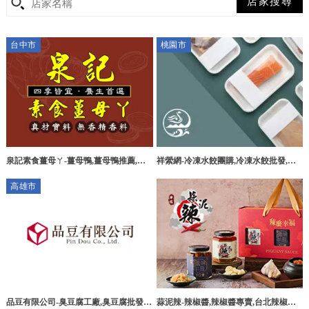
台中市
桃園市
泉記素食薑母ㄚ-薑母鴨,薑母鴨推薦,素
祥縈網-冷凍水餃團購,冷凍水餃批發,桃
食薑母鴨推薦,台中素食薑母鴨
園冷凍水餃團購,桃園冷凍水餃批發
高雄市
品豆有限公司-臭豆腐工廠,臭豆腐批發,
蒜泥辣-辣椒醬,辣椒醬專賣,台北辣椒醬