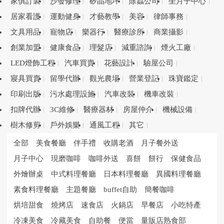
家俱訂製
沙發修理
矽晶地坪
除蟲公司
坐月子中心
居家看護
運動健身
才藝教學
美容
律師事務
文具用品
寵物店
樂器行
醫療診所
商業攝影
創業加盟
健康食品
理髮店
減重諮詢
煙火工廠
LED燈飾工程
汽車買賣
花藝設計
驗屋公司
寢具買賣
留學代辦
觀光農場
營業登記
珠寶鑑定
印刷出版
污水處理設施
汽車改裝
機車改裝
扣牌代辦
3C維修
醫療器材
房屋仲介
機械設備
樹木修剪
戶外娛樂
通風工程
其它
全部
美食餐廳
伴手禮
收購老酒
月子餐外送
月子中心
現磨咖啡
咖啡外送
喜餅
餅行
保健食品
外燴辦桌
中式料理餐廳
日本料理餐廳
異國料理餐廳
素食料理餐廳
主題餐廳
buffet自助
簡餐咖啡
烘培甜食
燒烤店
速食店
火鍋店
早餐店
小吃特產
冷凍美食
冷藏美食
自助餐
便當
量販店熟食部