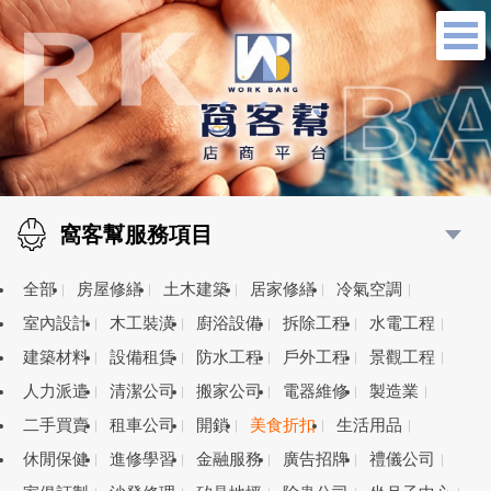
窩客幫服務項目
全部
房屋修繕
土木建築
居家修繕
冷氣空調
室內設計
木工裝潢
廚浴設備
拆除工程
水電工程
建築材料
設備租賃
防水工程
戶外工程
景觀工程
人力派遣
清潔公司
搬家公司
電器維修
製造業
二手買賣
租車公司
開鎖
美食折扣
生活用品
休閒保健
進修學習
金融服務
廣告招牌
禮儀公司