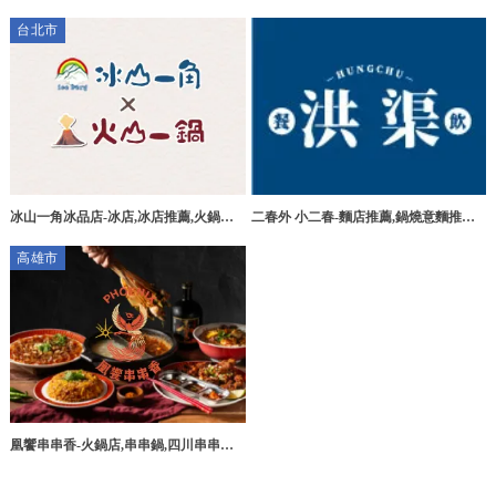
高雄臭豆腐工廠,燕巢區臭豆腐工廠
專賣,台北辣椒醬團購,新莊區辣椒醬團購
台北市
冰山一角冰品店-冰店,冰店推薦,火鍋推
二春外 小二春-麵店推薦,鍋燒意麵推薦,
薦,台北冰店,信義區冰店推薦,信義區火
台北麵店推薦,板橋麵店推薦,蘆洲麵店推
高雄市
鍋推薦
薦,
凰饗串串香-火鍋店,串串鍋,四川串串鍋,
高雄串串鍋,左營串串鍋,串串鍋加盟