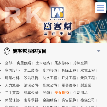
窩客幫服務項目
全部
房屋修繕
土木建築
居家修繕
冷氣空調
室內設計
木工裝潢
廚浴設備
拆除工程
水電工程
建築材料
設備租賃
防水工程
戶外工程
景觀工程
人力派遣
清潔公司
搬家公司
電器維修
製造業
二手買賣
租車公司
開鎖
美食折扣
生活用品
休閒保健
進修學習
金融服務
廣告招牌
禮儀公司