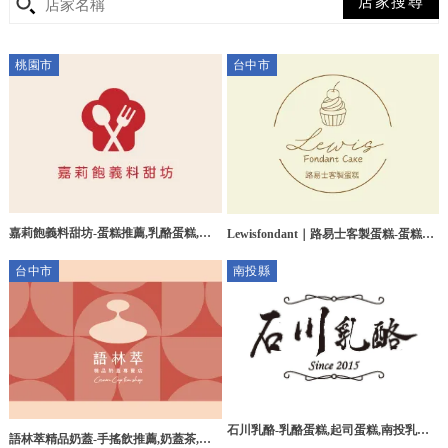
桃園市
台中市
嘉莉飽義料甜坊-蛋糕推薦,乳酪蛋糕,巴
Lewisfondant｜路易士客製蛋糕-蛋糕推
斯克蛋糕,桃園蛋糕推薦,龜山區蛋糕推
薦,翻糖蛋糕,台中翻糖蛋糕,梧棲區翻糖
台中市
南投縣
薦,
蛋糕
石川乳酪-乳酪蛋糕,起司蛋糕,南投乳酪
語林萃精品奶蓋-手搖飲推薦,奶蓋茶,台