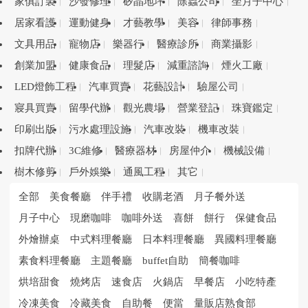
家俱訂製
沙發修理
矽晶地坪
除蟲公司
坐月子中心
居家看護
運動健身
才藝教學
美容
律師事務
文具用品
寵物店
樂器行
醫療診所
商業攝影
創業加盟
健康食品
理髮店
減重諮詢
煙火工廠
LED燈飾工程
汽車買賣
花藝設計
驗屋公司
寢具買賣
留學代辦
觀光農場
營業登記
珠寶鑑定
印刷出版
污水處理設施
汽車改裝
機車改裝
扣牌代辦
3C維修
醫療器材
房屋仲介
機械設備
樹木修剪
戶外娛樂
通風工程
其它
全部
美食餐廳
伴手禮
收購老酒
月子餐外送
月子中心
現磨咖啡
咖啡外送
喜餅
餅行
保健食品
外燴辦桌
中式料理餐廳
日本料理餐廳
異國料理餐廳
素食料理餐廳
主題餐廳
buffet自助
簡餐咖啡
烘培甜食
燒烤店
速食店
火鍋店
早餐店
小吃特產
冷凍美食
冷藏美食
自助餐
便當
量販店熟食部