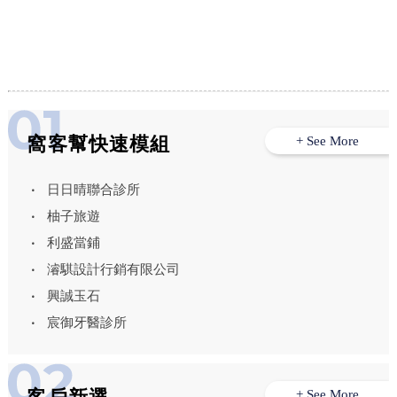
蛋糕,南投起司蛋糕,草屯乳酪蛋糕推薦
中手搖飲推薦,台中奶蓋茶,西區手搖飲推
薦
窩客幫快速模組
+ See More
日日晴聯合診所
柚子旅遊
利盛當鋪
濬騏設計行銷有限公司
興誠玉石
宸御牙醫診所
+ See More