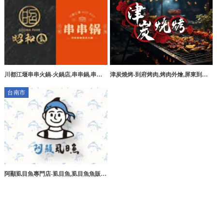
川都江堰串串火鍋-火鍋店,串串鍋,串串
津炭燒烤-到府烤肉,烤肉外燴,屏東到府
火鍋,桃園火鍋店,八德串串鍋,
烤肉,東港烤肉外燴
台南市
阿顯虱目魚專門店-虱目魚,虱目魚魚販,
虱目魚批發,台南虱目魚批發,安南區虱目
魚魚販