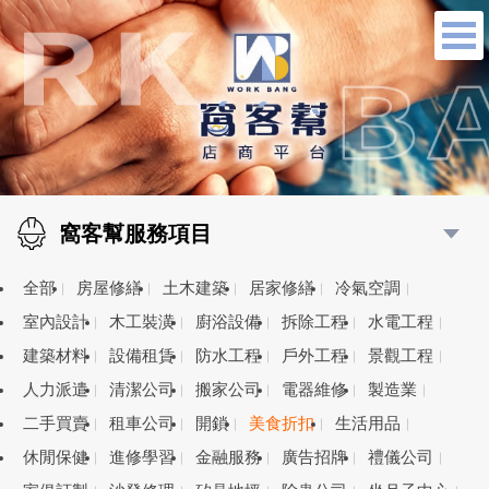
窩客幫服務項目
全部
房屋修繕
土木建築
居家修繕
冷氣空調
室內設計
木工裝潢
廚浴設備
拆除工程
水電工程
建築材料
設備租賃
防水工程
戶外工程
景觀工程
人力派遣
清潔公司
搬家公司
電器維修
製造業
二手買賣
租車公司
開鎖
美食折扣
生活用品
休閒保健
進修學習
金融服務
廣告招牌
禮儀公司