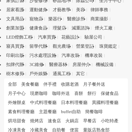
家俱訂製
沙發修理
矽晶地坪
除蟲公司
坐月子中心
居家看護
運動健身
才藝教學
美容
律師事務
文具用品
寵物店
樂器行
醫療診所
商業攝影
創業加盟
健康食品
理髮店
減重諮詢
煙火工廠
LED燈飾工程
汽車買賣
花藝設計
驗屋公司
寢具買賣
留學代辦
觀光農場
營業登記
珠寶鑑定
印刷出版
污水處理設施
汽車改裝
機車改裝
扣牌代辦
3C維修
醫療器材
房屋仲介
機械設備
樹木修剪
戶外娛樂
通風工程
其它
全部
美食餐廳
伴手禮
收購老酒
月子餐外送
月子中心
現磨咖啡
咖啡外送
喜餅
餅行
保健食品
外燴辦桌
中式料理餐廳
日本料理餐廳
異國料理餐廳
素食料理餐廳
主題餐廳
buffet自助
簡餐咖啡
烘培甜食
燒烤店
速食店
火鍋店
早餐店
小吃特產
冷凍美食
冷藏美食
自助餐
便當
量販店熟食部