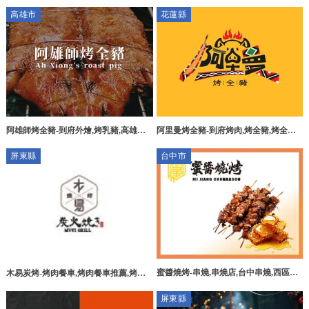
烤肉,烤肉餐車,高雄燒烤外燴,桃源區燒
高雄臭豆腐工廠,燕巢區臭豆腐工廠
高雄市
花蓮縣
烤外燴
阿雄師烤全豬-到府外燴,烤乳豬,高雄到
阿里曼烤全豬-到府烤肉,烤全豬,烤全豬
府外燴,桃源區烤乳豬
推薦,花蓮到府烤肉,卓溪鄉到府烤肉,卓
屏東縣
台中市
溪烤全豬
蜜醬燒烤-串燒,串燒店,台中串燒,西區串
木易炭烤-烤肉餐車,烤肉餐車推薦,烤肉
燒
外燴,屏東烤肉餐車,萬丹烤肉餐車,
屏東縣