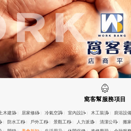
窩客幫服務項目
土木建築
居家修繕
冷氣空調
室內設計
木工裝潢
廚浴設
賃
防水工程
戶外工程
景觀工程
人力派遣
清潔公司
搬