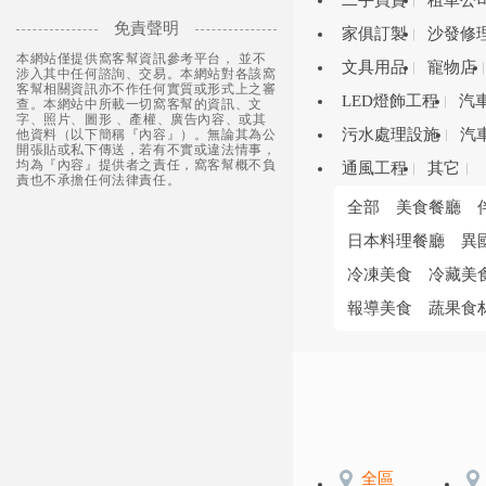
二手買賣
租車公
免責聲明
家俱訂製
沙發修
本網站僅提供窩客幫資訊參考平台， 並不
文具用品
寵物店
涉入其中任何諮詢、交易。本網站對各該窩
客幫相關資訊亦不作任何實質或形式上之審
LED燈飾工程
汽
查。本網站中所載一切窩客幫的資訊、文
字、照片、圖形 、產權、廣告內容、或其
污水處理設施
汽
他資料（以下簡稱『內容』）。無論其為公
開張貼或私下傳送，若有不實或違法情事，
均為『內容』提供者之責任，窩客幫概不負
通風工程
其它
責也不承擔任何法律責任。
全部
美食餐廳
日本料理餐廳
異
冷凍美食
冷藏美
報導美食
蔬果食
全區