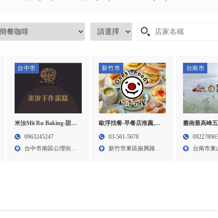
台中市
新竹市
台南市
米汝Mii Ru Baking-甜點
歐浮找餐-早餐店推薦,早
臺南最高峰
店,蛋糕店推薦,客製化蛋
餐店加盟,早午餐推薦,早
宿/掌中劇團
0963245247
03-561-5678
09227896
糕訂製,生日蛋糕,台中甜
午餐加盟,新竹早餐店推
台中市南區公理街88
新竹市東區振興路83
台南市東
點店,南區甜點店,南區客
薦,新竹早餐店加盟
巷...
號...
李子園...
製化蛋糕訂製,南區生日
蛋糕