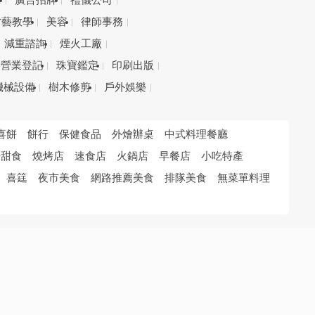
務
廣告招牌
禮儀公司
才藝教學
美容
律師事務
減重諮詢
煙火工廠
營業登記
珠寶鑑定
印刷出版
機械設備
樹木修剪
戶外娛樂
喜餅
餅行
保健食品
外燴辦桌
中式料理餐廳
培甜食
燒烤店
速食店
火鍋店
早餐店
小吃特產
喜筳
夜市美食
網路推薦美食
排隊美食
無菜單料理