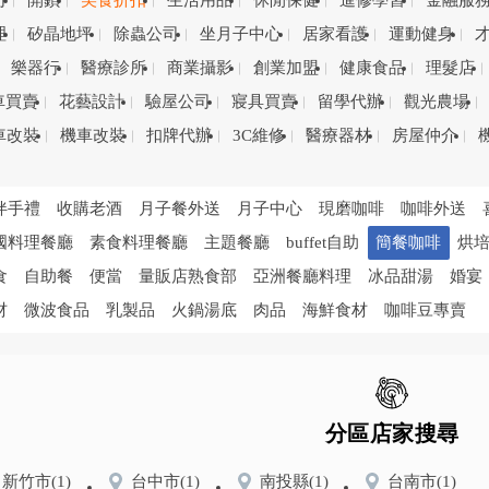
司
開鎖
美食折扣
生活用品
休閒保健
進修學習
金融服
理
矽晶地坪
除蟲公司
坐月子中心
居家看護
運動健身
樂器行
醫療診所
商業攝影
創業加盟
健康食品
理髮店
車買賣
花藝設計
驗屋公司
寢具買賣
留學代辦
觀光農場
車改裝
機車改裝
扣牌代辦
3C維修
醫療器材
房屋仲介
伴手禮
收購老酒
月子餐外送
月子中心
現磨咖啡
咖啡外送
國料理餐廳
素食料理餐廳
主題餐廳
buffet自助
簡餐咖啡
烘
食
自助餐
便當
量販店熟食部
亞洲餐廳料理
冰品甜湯
婚宴
材
微波食品
乳製品
火鍋湯底
肉品
海鮮食材
咖啡豆專賣
分區店家搜尋
新竹市
(1)
台中市
(1)
南投縣
(1)
台南市
(1)