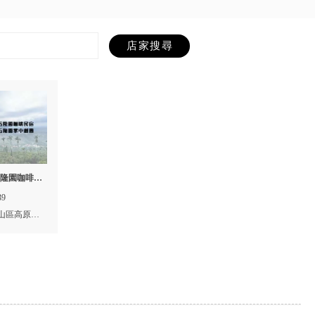
五隆園咖啡民
39
山區高原里