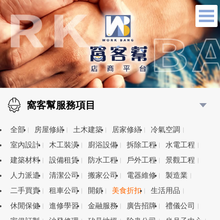
窩客幫服務項目
全部
房屋修繕
土木建築
居家修繕
冷氣空調
室內設計
木工裝潢
廚浴設備
拆除工程
水電工程
建築材料
設備租賃
防水工程
戶外工程
景觀工程
人力派遣
清潔公司
搬家公司
電器維修
製造業
二手買賣
租車公司
開鎖
美食折扣
生活用品
休閒保健
進修學習
金融服務
廣告招牌
禮儀公司