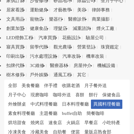
家俱訂製
沙發修理
矽晶地坪
除蟲公司
坐月子中心
居家看護
運動健身
才藝教學
美容
律師事務
文具用品
寵物店
樂器行
醫療診所
商業攝影
創業加盟
健康食品
理髮店
減重諮詢
煙火工廠
LED燈飾工程
汽車買賣
花藝設計
驗屋公司
寢具買賣
留學代辦
觀光農場
營業登記
珠寶鑑定
印刷出版
污水處理設施
汽車改裝
機車改裝
扣牌代辦
3C維修
醫療器材
房屋仲介
機械設備
樹木修剪
戶外娛樂
通風工程
其它
全部
美食餐廳
伴手禮
收購老酒
月子餐外送
月子中心
現磨咖啡
咖啡外送
喜餅
餅行
保健食品
外燴辦桌
中式料理餐廳
日本料理餐廳
異國料理餐廳
素食料理餐廳
主題餐廳
buffet自助
簡餐咖啡
烘培甜食
燒烤店
速食店
火鍋店
早餐店
小吃特產
冷凍美食
冷藏美食
自助餐
便當
量販店熟食部