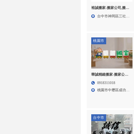
裕誠搬家-搬家公司,搬家
公司推薦,台中搬家公司,
台中市神岡區三社東
神岡神岡搬家公司推薦
路28...
桃園市
華誠精緻搬家-搬家公司,
搬家公司推薦,桃園搬家
0918311018
公司,中壢搬家公司,平鎮
桃園市中壢區成功路
區搬家公司,
79巷...
台中市