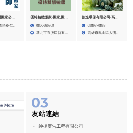
園搬家公司,
優特精緻搬家-搬家,搬家
強進環保有限公司-高雄
園日式搬家
公司,台北搬家,五股搬家
廢棄物清運,屏東廢棄物
園區樹仁三
0800666869
0989370888
業搬家
公司
清運,鳳山廢棄物清運,廢
新北市五股區新五路
高雄市鳳山區大明路
棄物清運,高雄裝潢廢棄
二段5...
111...
物清運,高雄營建廢棄物
清運
ee More
友站連結
紳揚廣告工程有限公司