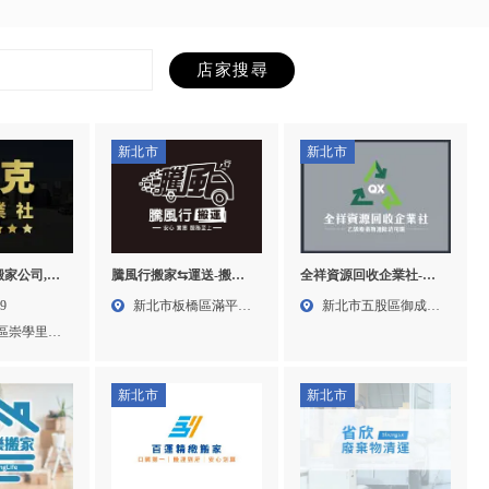
新北市
新北市
搬家公司,台
全祥資源回收企業社-零
騰風行搬家⇆運送-搬家
東區搬家公
件廢料回收,電子零件收
公司,學生搬家,台北搬家
59
新北市五股區御成路
新北市板橋區滿平二
購,台北零件廢料回收,中
公司,板橋搬家公司
區崇學里榮
103...
街1弄...
和電子零件收購,新店電
子零件收購
新北市
新北市