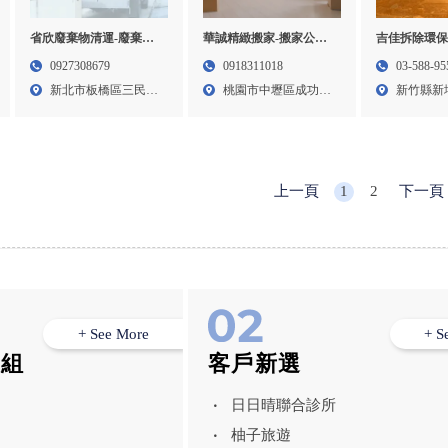
省欣廢棄物清運-廢棄物
華誠精緻搬家-搬家公司,
吉佳拆除環保
清運,垃圾清運,板橋廢棄
搬家公司推薦,桃園搬家
拆除,拆除工
0927308679
0918311018
03-588-95
物清運, 板橋垃圾清運,
公司,中壢搬家公司,平鎮
拆除,新埔鎮
新北市板橋區三民路
桃園市中壢區成功路
新竹縣新
區搬家公司,
北房屋拆除,
一段3...
79巷...
犂頭山...
上一頁
1
2
下一頁
+ See More
+ S
模組
客戶新選
日日晴聯合診所
柚子旅遊