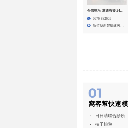
合信拖吊-道路救援,24小
時道路救援,新竹道路救
0976-882665
援,新豐鄉道路救援,報廢
新竹縣新豐鄉建興路
車回收
二段4...
窩客幫快速
日日晴聯合診所
柚子旅遊