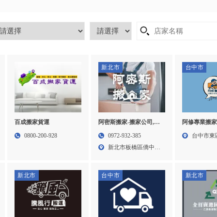
新北市
台中市
阿修專業搬家
百成搬家貨運
阿密斯搬家-搬家公司,公
搬家公司,台
司搬遷,台北搬家公司,台
台中市東
0800-200-928
0972-932-385
搬家公司,東
北公司搬遷,板橋區搬家
120...
新北市板橋區僑中二
公司
街10...
新北市
台中市
新北市