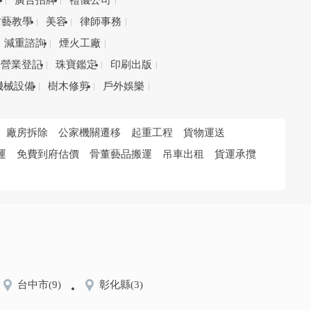
務
廣告招牌
禮儀公司
才藝教學
美容
律師事務
減重諮詢
煙火工廠
營業登記
珠寶鑑定
印刷出版
機械設備
樹木修剪
戶外娛樂
廠房拆除
公家機關遷移
起重工程
貨物運送
運
免費到府估價
骨董藝品搬運
吊車出租
貨運承攬
台中市
(9)
彰化縣
(3)