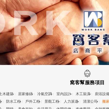
窩客幫服務項目
土木建築
居家修繕
冷氣空調
室內設計
木工裝潢
廚浴設
賃
防水工程
戶外工程
景觀工程
人力派遣
清潔公司
搬