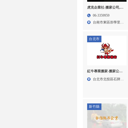
虎克企業社-搬家公司,台
南搬家公司,東區搬家公
06-3359959
司
台南市東區崇學里榮
譽街...
台北市
紅牛專業搬家-搬家公司,
搬家公司推薦,台北搬家
台北市北投區石牌路
公司,北投搬家公司,淡水
一段2...
搬家公司
新竹縣