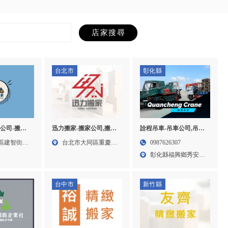
台北市
彰化縣
公司-搬家,
詮程吊車-吊車公司,吊車
迅力搬家-搬家公司,搬家
中搬家,台中
工程,彰化吊車公司,彰化
公司推薦,台北搬家公司,
區建智街
0987626307
台北市大同區重慶北
區搬家公司
吊車工程,彰化吊車出租
台北搬家公司推薦
彰化縣福興鄉秀安二
路二段...
街10...
台中市
新竹縣