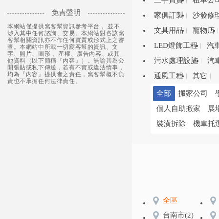
二手買賣
租車公
免責聲明
家俱訂製
沙發修
本網站僅提供窩客幫資訊參考平台， 並不
文具用品
寵物店
涉入其中任何諮詢、交易。本網站對各該窩
客幫相關資訊亦不作任何實質或形式上之審
LED燈飾工程
汽
查。本網站中所載一切窩客幫的資訊、文
字、照片、圖形 、產權、廣告內容、或其
污水處理設施
汽
他資料（以下簡稱『內容』）。無論其為公
開張貼或私下傳送，若有不實或違法情事，
均為『內容』提供者之責任，窩客幫概不負
通風工程
其它
責也不承擔任何法律責任。
全部
搬家公司
個人自助搬家
展
裝潢拆除
機車托
全區
台南市
(2)