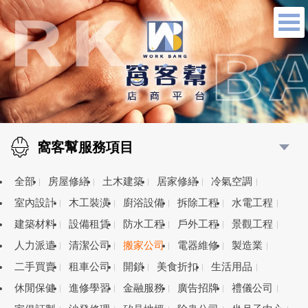
窩客幫服務項目
全部
房屋修繕
土木建築
居家修繕
冷氣空調
室內設計
木工裝潢
廚浴設備
拆除工程
水電工程
建築材料
設備租賃
防水工程
戶外工程
景觀工程
人力派遣
清潔公司
搬家公司
電器維修
製造業
二手買賣
租車公司
開鎖
美食折扣
生活用品
休閒保健
進修學習
金融服務
廣告招牌
禮儀公司