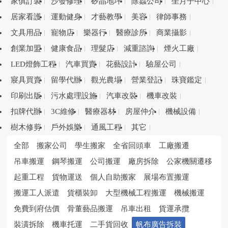
家俱訂製
沙發修理
矽晶地坪
除蟲公司
坐月子中心
居家看護
運動健身
才藝教學
美容
律師事務
文具用品
寵物店
樂器行
醫療診所
商業攝影
創業加盟
健康食品
理髮店
減重諮詢
煙火工廠
LED燈飾工程
汽車買賣
花藝設計
驗屋公司
寢具買賣
留學代辦
觀光農場
營業登記
珠寶鑑定
印刷出版
污水處理設施
汽車改裝
機車改裝
扣牌代辦
3C維修
醫療器材
房屋仲介
機械設備
樹木修剪
戶外娛樂
通風工程
其它
全部
搬家公司
學生搬家
全省回頭車
工廠搬遷
吊車搬運
鋼琴搬運
公司搬運
廠房拆除
公家機關遷移
起重工程
貨物運送
個人自助搬家
展場布置搬運
搬運工人派遣
貨櫃裝卸
大型機械工程搬運
機械搬運
免費到府估價
骨董藝品搬運
吊車出租
貨運承攬
裝潢拆除
機車托運
二手貨回收
帆布廣告拆裝