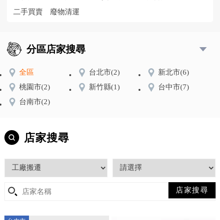
二手買賣
廢物清運
分區店家搜尋
全區
台北市
(2)
新北市
(6)
桃園市
(2)
新竹縣
(1)
台中市
(7)
台南市
(2)
店家搜尋