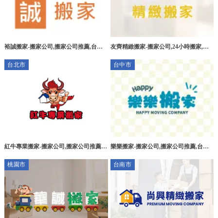
裕誠搬家-搬家公司,搬家公司推薦,台中
友齊精緻搬家-搬家公司,24小時搬家,新
搬家公司,神岡神岡搬家公司推薦
竹搬家公司,竹北搬家公司,苗栗搬家公
台北市
台中市
司,竹東24小時搬家
紅牛專業搬家-搬家公司,搬家公司推薦,
樂樂搬家-搬家公司,搬家公司推薦,台中
台北搬家公司,北投搬家公司,淡水搬家公
搬家公司,西區搬家公司推薦
桃園市
台南市
司