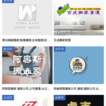
台中市
喬治精緻搬家|無痛搬家|全省服務|收納
百成搬家貨運
打包|搬家公司,24小時搬家,台中搬家公
新北市
台中市
司,西屯區搬家公司
阿修專業搬家公司-搬家,搬家公司,台中
阿密斯搬家-搬家公司,公司搬遷,台北搬
搬家,台中搬家公司,東區搬家公司
家公司,台北公司搬遷,板橋區搬家公司
台北市
台南市