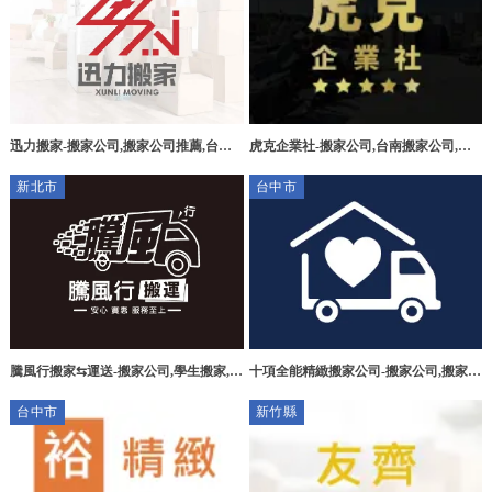
虎克企業社-搬家公司,台南搬家公司,東
迅力搬家-搬家公司,搬家公司推薦,台北
區搬家公司
搬家公司,台北搬家公司推薦
新北市
台中市
十項全能精緻搬家公司-搬家公司,搬家公
騰風行搬家⇆運送-搬家公司,學生搬家,台
司推薦,台中搬家公司,南屯區搬家公司
北搬家公司,板橋搬家公司
台中市
新竹縣