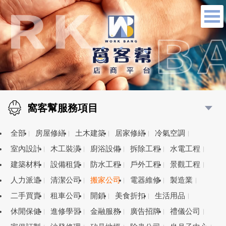
窩客幫服務項目
全部
房屋修繕
土木建築
居家修繕
冷氣空調
室內設計
木工裝潢
廚浴設備
拆除工程
水電工程
建築材料
設備租賃
防水工程
戶外工程
景觀工程
人力派遣
清潔公司
搬家公司
電器維修
製造業
二手買賣
租車公司
開鎖
美食折扣
生活用品
休閒保健
進修學習
金融服務
廣告招牌
禮儀公司