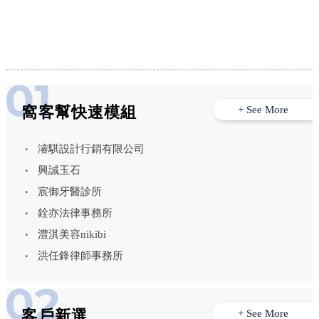
司,新店區搬家公司
窩客幫快速模組
+ See More
濬騏設計行銷有限公司
興誠玉石
宸御牙醫診所
銓亦法律事務所
澧淇美容nikibi
洪任鋒律師事務所
客戶新選
+ See More