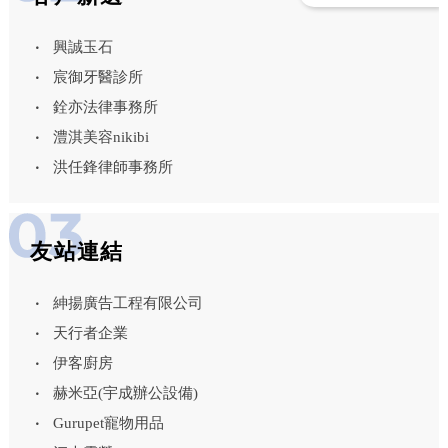
興誠玉石
宸御牙醫診所
銓亦法律事務所
澧淇美容nikibi
洪任鋒律師事務所
友站連結
紳揚廣告工程有限公司
天行者企業
伊客廚房
赫米亞(宇成辦公設備)
Gurupet寵物用品