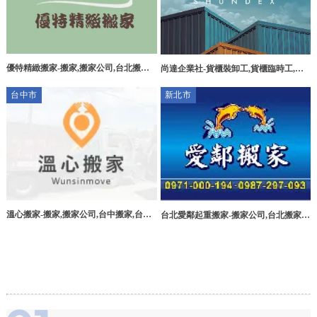
優特精緻搬家-搬家,搬家公司,台北搬家,
尚達企業社-貨櫃裝卸工,貨櫃臨時工,彰
五股搬家公司
化貨櫃裝卸工,彰化貨櫃臨時工,台中貨櫃
台中市
新北市
裝卸工,台中貨櫃臨時工
溫心搬家-搬家,搬家公司,台中搬家,台中
台北愛鄰起重搬家-搬家公司,台北搬家公
搬家公司,南區搬家公司
司,新店區搬家公司