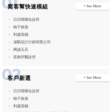
窩客幫快速模組
+ See More
日日晴聯合診所
柚子旅遊
利盛當鋪
濬騏設計行銷有限公司
興誠玉石
宸御牙醫診所
客戶新選
+ See More
日日晴聯合診所
柚子旅遊
利盛當鋪