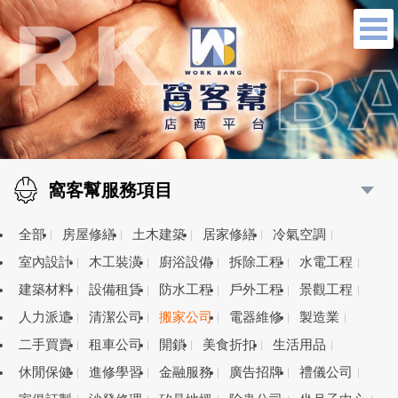
窩客幫服務項目
全部
房屋修繕
土木建築
居家修繕
冷氣空調
室內設計
木工裝潢
廚浴設備
拆除工程
水電工程
建築材料
設備租賃
防水工程
戶外工程
景觀工程
人力派遣
清潔公司
搬家公司
電器維修
製造業
二手買賣
租車公司
開鎖
美食折扣
生活用品
休閒保健
進修學習
金融服務
廣告招牌
禮儀公司