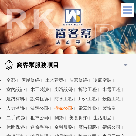
窩客幫服務項目
全部
房屋修繕
土木建築
居家修繕
冷氣空調
室內設計
木工裝潢
廚浴設備
拆除工程
水電工程
建築材料
設備租賃
防水工程
戶外工程
景觀工程
人力派遣
清潔公司
搬家公司
電器維修
製造業
二手買賣
租車公司
開鎖
美食折扣
生活用品
休閒保健
進修學習
金融服務
廣告招牌
禮儀公司