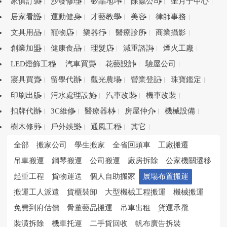
家俱訂製
沙發修理
矽晶地坪
除蟲公司
坐月子中心
居家看護
運動健身
才藝教學
美容
律師事務
文具用品
寵物店
樂器行
醫療診所
商業攝影
創業加盟
健康食品
理髮店
減重諮詢
煙火工廠
LED燈飾工程
汽車買賣
花藝設計
驗屋公司
寢具買賣
留學代辦
觀光農場
營業登記
珠寶鑑定
印刷出版
污水處理設施
汽車改裝
機車改裝
扣牌代辦
3C維修
醫療器材
房屋仲介
機械設備
樹木修剪
戶外娛樂
通風工程
其它
全部
搬家公司
學生搬家
全省回頭車
工廠搬遷
吊車搬運
鋼琴搬運
公司搬運
廠房拆除
公家機關遷移
起重工程
貨物運送
個人自助搬家
展場布置搬運
搬運工人派遣
貨櫃裝卸
大型機械工程搬運
機械搬運
免費到府估價
骨董藝品搬運
吊車出租
貨運承攬
裝潢拆除
機車托運
二手貨回收
帆布廣告拆裝