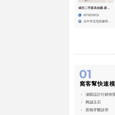
城市二手家具收購-家具
收購,家具清運,中古家具
0976859926
回收,台中家具收購,台中
台中市北屯區建和路
家具清運,台中中古家具
二段1...
回收,北屯家電收購
窩客幫快速
濬騏設計行銷有
興誠玉石
宸御牙醫診所