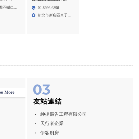
園日式搬家
公司,台北搬家公司,新店
園區樹仁三
02-8666-6896
業搬家
區搬家公司
新北市新店區車子路
14號...
ee More
友站連結
紳揚廣告工程有限公司
天行者企業
伊客廚房