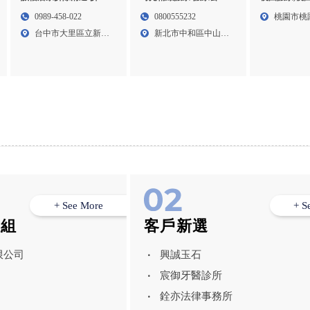
工程,台中拆除工程,大里
台北搬家公司,中和搬家,
中壢搬家,桃
0989-458-022
0800555232
桃園市桃
區拆除工程,太平區拆除
中和搬家公司
推薦-周帥專
台中市大里區立新街
新北市中和區中山路
街13...
工程
191...
二段3...
+ See More
+ S
模組
客戶新選
限公司
興誠玉石
宸御牙醫診所
銓亦法律事務所