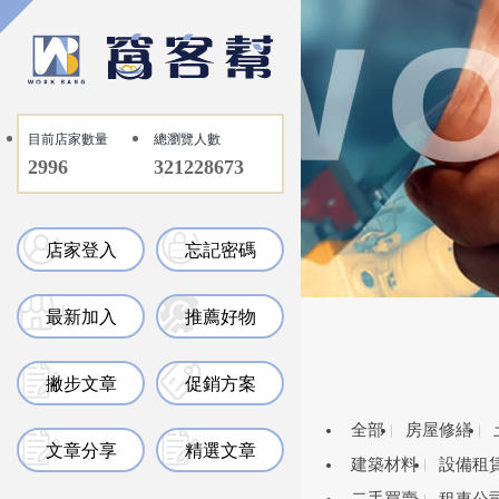
目前店家數量
總瀏覽人數
2996
321228673
店家登入
忘記密碼
最新加入
推薦好物
撇步文章
促銷方案
全部
房屋修繕
文章分享
精選文章
建築材料
設備租