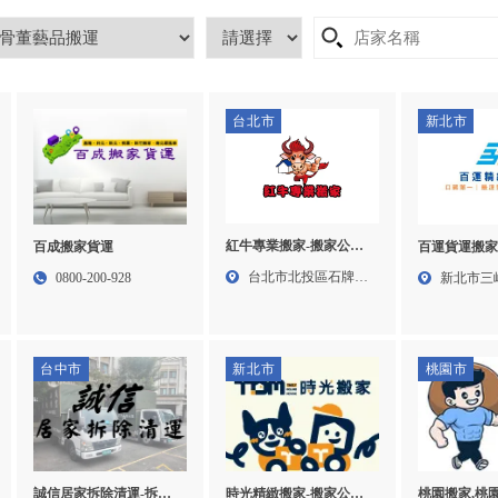
台北市
新北市
紅牛專業搬家-搬家公司,
百成搬家貨運
百運貨運搬家
搬家公司推薦,台北搬家
搬家公司推薦
台北市北投區石牌路
0800-200-928
新北市三
公司,北投搬家公司,淡水
公司,三峽搬
一段2...
81之...
搬家公司
搬家公司
台中市
新北市
桃園市
誠信居家拆除清運-拆除
時光精緻搬家-搬家公司,
桃園搬家,桃