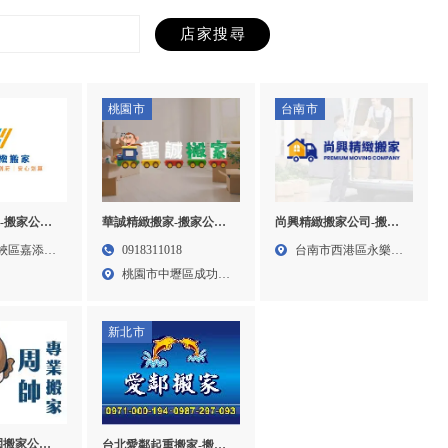
桃園市
台南市
華誠精緻搬家-搬家公司,
-搬家公司,
尚興精緻搬家公司-搬家
搬家公司推薦,桃園搬家
,台北搬家
公司,搬家公司推薦,台南
0918311018
峽區嘉添路
台南市西港區永樂里
公司,中壢搬家公司,平鎮
家公司,鶯歌
搬家公司,台南搬家公司
桃園市中壢區成功路
大塭寮...
區搬家公司,
推薦
79巷...
新北市
園搬家公司,
台北愛鄰起重搬家-搬家