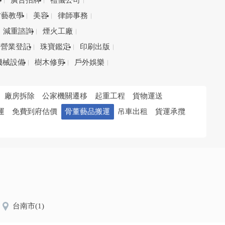
務
廣告招牌
禮儀公司
才藝教學
美容
律師事務
減重諮詢
煙火工廠
營業登記
珠寶鑑定
印刷出版
機械設備
樹木修剪
戶外娛樂
廠房拆除
公家機關遷移
起重工程
貨物運送
運
免費到府估價
骨董藝品搬運
吊車出租
貨運承攬
台南市
(1)