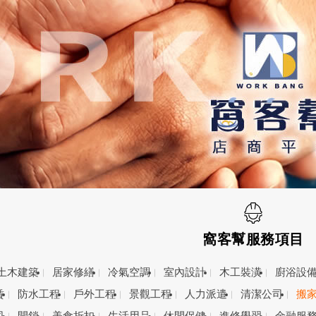
窩客幫服務項目
土木建築
居家修繕
冷氣空調
室內設計
木工裝潢
廚浴設
賃
防水工程
戶外工程
景觀工程
人力派遣
清潔公司
搬