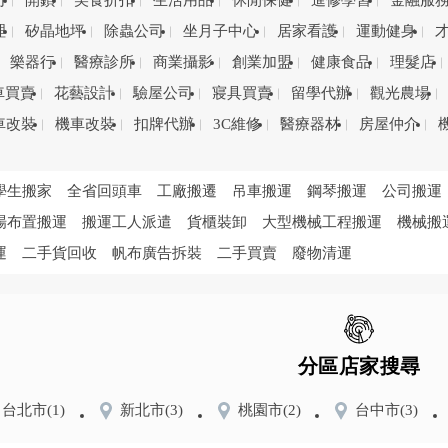
司
開鎖
美食折扣
生活用品
休閒保健
進修學習
金融服
理
矽晶地坪
除蟲公司
坐月子中心
居家看護
運動健身
樂器行
醫療診所
商業攝影
創業加盟
健康食品
理髮店
車買賣
花藝設計
驗屋公司
寢具買賣
留學代辦
觀光農場
車改裝
機車改裝
扣牌代辦
3C維修
醫療器材
房屋仲介
學生搬家
全省回頭車
工廠搬遷
吊車搬運
鋼琴搬運
公司搬運
場布置搬運
搬運工人派遣
貨櫃裝卸
大型機械工程搬運
機械搬
運
二手貨回收
帆布廣告拆裝
二手買賣
廢物清運
分區店家搜尋
台北市
(1)
新北市
(3)
桃園市
(2)
台中市
(3)