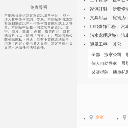
二手買賣
租車公
免責聲明
家俱訂製
沙發修
本網站僅提供窩客幫資訊參考平台， 並不
文具用品
寵物店
涉入其中任何諮詢、交易。本網站對各該窩
客幫相關資訊亦不作任何實質或形式上之審
LED燈飾工程
汽
查。本網站中所載一切窩客幫的資訊、文
字、照片、圖形 、產權、廣告內容、或其
污水處理設施
汽
他資料（以下簡稱『內容』）。無論其為公
開張貼或私下傳送，若有不實或違法情事，
均為『內容』提供者之責任，窩客幫概不負
通風工程
其它
責也不承擔任何法律責任。
全部
搬家公司
個人自助搬家
展
裝潢拆除
機車托
全區