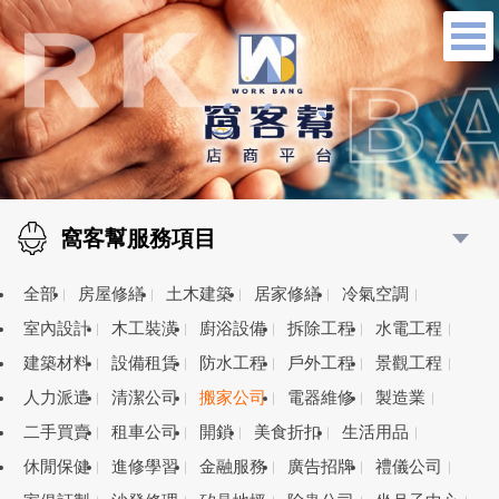
窩客幫服務項目
全部
房屋修繕
土木建築
居家修繕
冷氣空調
室內設計
木工裝潢
廚浴設備
拆除工程
水電工程
建築材料
設備租賃
防水工程
戶外工程
景觀工程
人力派遣
清潔公司
搬家公司
電器維修
製造業
二手買賣
租車公司
開鎖
美食折扣
生活用品
休閒保健
進修學習
金融服務
廣告招牌
禮儀公司