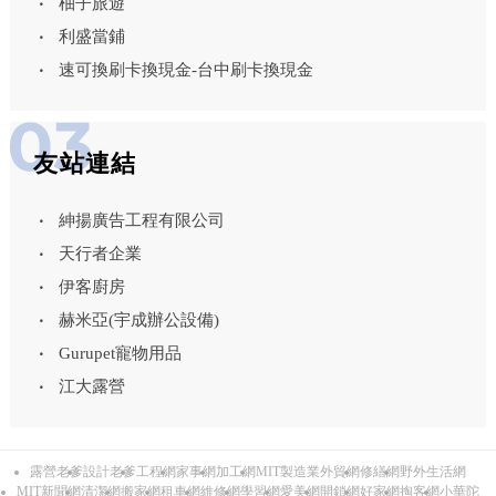
柚子旅遊
利盛當鋪
速可換刷卡換現金-台中刷卡換現金
友站連結
紳揚廣告工程有限公司
天行者企業
伊客廚房
赫米亞(宇成辦公設備)
Gurupet寵物用品
江大露營
露營老爹
設計老爹
工程網
家事網
加工網
MIT製造業外貿網
修繕網
野外生活網
MIT新聞網
清潔網
搬家網
租車網
維修網
學習網
愛美網
開鎖網
好家網
掏客網
小華陀