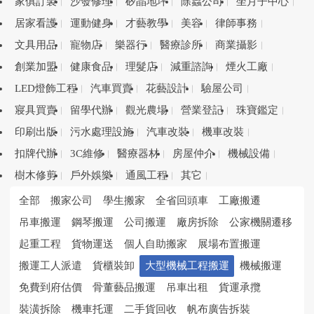
家俱訂製
沙發修理
矽晶地坪
除蟲公司
坐月子中心
居家看護
運動健身
才藝教學
美容
律師事務
文具用品
寵物店
樂器行
醫療診所
商業攝影
創業加盟
健康食品
理髮店
減重諮詢
煙火工廠
LED燈飾工程
汽車買賣
花藝設計
驗屋公司
寢具買賣
留學代辦
觀光農場
營業登記
珠寶鑑定
印刷出版
污水處理設施
汽車改裝
機車改裝
扣牌代辦
3C維修
醫療器材
房屋仲介
機械設備
樹木修剪
戶外娛樂
通風工程
其它
全部
搬家公司
學生搬家
全省回頭車
工廠搬遷
吊車搬運
鋼琴搬運
公司搬運
廠房拆除
公家機關遷移
起重工程
貨物運送
個人自助搬家
展場布置搬運
搬運工人派遣
貨櫃裝卸
大型機械工程搬運
機械搬運
免費到府估價
骨董藝品搬運
吊車出租
貨運承攬
裝潢拆除
機車托運
二手貨回收
帆布廣告拆裝