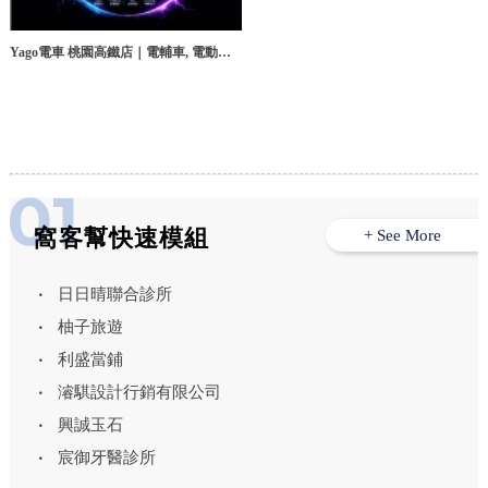
Yago電車 桃園高鐵店｜電輔車, 電動腳
踏車, 桃園電輔車, 中壢電動腳踏車
窩客幫快速模組
+ See More
日日晴聯合診所
柚子旅遊
利盛當鋪
濬騏設計行銷有限公司
興誠玉石
宸御牙醫診所