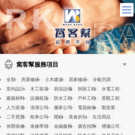
窩客幫服務項目
全部
房屋修繕
土木建築
居家修繕
冷氣空調
室內設計
木工裝潢
廚浴設備
拆除工程
水電工程
建築材料
設備租賃
防水工程
戶外工程
景觀工程
人力派遣
清潔公司
搬家公司
電器維修
製造業
二手買賣
租車公司
開鎖
美食折扣
生活用品
休閒保健
進修學習
金融服務
廣告招牌
禮儀公司