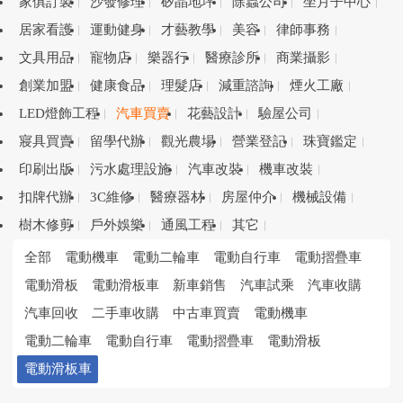
家俱訂製
沙發修理
矽晶地坪
除蟲公司
坐月子中心
居家看護
運動健身
才藝教學
美容
律師事務
文具用品
寵物店
樂器行
醫療診所
商業攝影
創業加盟
健康食品
理髮店
減重諮詢
煙火工廠
LED燈飾工程
汽車買賣
花藝設計
驗屋公司
寢具買賣
留學代辦
觀光農場
營業登記
珠寶鑑定
印刷出版
污水處理設施
汽車改裝
機車改裝
扣牌代辦
3C維修
醫療器材
房屋仲介
機械設備
樹木修剪
戶外娛樂
通風工程
其它
全部
電動機車
電動二輪車
電動自行車
電動摺疊車
電動滑板
電動滑板車
新車銷售
汽車試乘
汽車收購
汽車回收
二手車收購
中古車買賣
電動機車
電動二輪車
電動自行車
電動摺疊車
電動滑板
電動滑板車