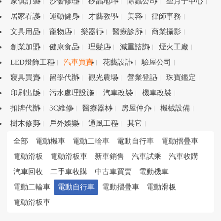
家俱訂製
沙發修理
矽晶地坪
除蟲公司
坐月子中心
居家看護
運動健身
才藝教學
美容
律師事務
文具用品
寵物店
樂器行
醫療診所
商業攝影
創業加盟
健康食品
理髮店
減重諮詢
煙火工廠
LED燈飾工程
汽車買賣
花藝設計
驗屋公司
寢具買賣
留學代辦
觀光農場
營業登記
珠寶鑑定
印刷出版
污水處理設施
汽車改裝
機車改裝
扣牌代辦
3C維修
醫療器材
房屋仲介
機械設備
樹木修剪
戶外娛樂
通風工程
其它
全部
電動機車
電動二輪車
電動自行車
電動摺疊車
電動滑板
電動滑板車
新車銷售
汽車試乘
汽車收購
汽車回收
二手車收購
中古車買賣
電動機車
電動二輪車
電動自行車
電動摺疊車
電動滑板
電動滑板車