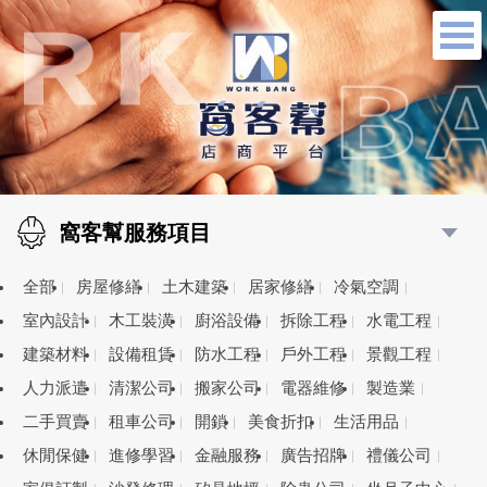
窩客幫服務項目
全部
房屋修繕
土木建築
居家修繕
冷氣空調
室內設計
木工裝潢
廚浴設備
拆除工程
水電工程
建築材料
設備租賃
防水工程
戶外工程
景觀工程
人力派遣
清潔公司
搬家公司
電器維修
製造業
二手買賣
租車公司
開鎖
美食折扣
生活用品
休閒保健
進修學習
金融服務
廣告招牌
禮儀公司