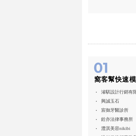
業務,台北BMW試乘,內湖
一段3...
BMW業務
窩客幫快速
濬騏設計行銷有
興誠玉石
宸御牙醫診所
銓亦法律事務所
澧淇美容nikibi