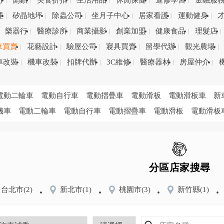
司
開鎖
美食折扣
生活用品
休閒保健
進修學習
金融服
理
矽晶地坪
除蟲公司
坐月子中心
居家看護
運動健身
樂器行
醫療診所
商業攝影
創業加盟
健康食品
理髮店
車買賣
花藝設計
驗屋公司
寢具買賣
留學代辦
觀光農場
車改裝
機車改裝
扣牌代辦
3C維修
醫療器材
房屋仲介
電動二輪車
電動自行車
電動摺疊車
電動滑板
電動滑板車
新
機車
電動二輪車
電動自行車
電動摺疊車
電動滑板
電動滑板
分區店家搜尋
台北市
(2)
新北市
(1)
桃園市
(3)
新竹縣
(1)