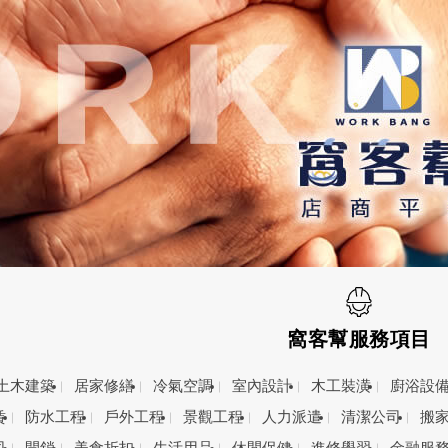
窩客幫服務項目
土木建築
居家修繕
冷氣空調
室內設計
木工裝潢
廚浴設
賃
防水工程
戶外工程
景觀工程
人力派遣
清潔公司
搬