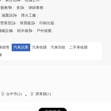
務
廣告招牌
禮儀公司
才藝教學
美容
律師事務
減重諮詢
煙火工廠
營業登記
珠寶鑑定
印刷出版
機械設備
樹木修剪
戶外娛樂
車銷售
汽車試乘
汽車收購
汽車回收
二手車收購
車
台中市
(2)
屏東縣
(1)