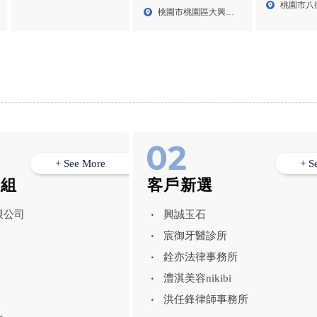
Mazda試駕,M
桃園市八
業務,八德買車業務
薦,桃園CMC業務,桃園
255...
桃園市桃園區大興西
業務,Mazda 
CMC業務推薦
255...
路三段...
桃園Mazda
Mazda CX5
+ See More
+ S
模組
客戶新選
限公司
興誠玉石
宸御牙醫診所
銓亦法律事務所
澧淇美容nikibi
洪任鋒律師事務所