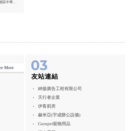
azda CX5
德區中華路
CX30業務,
試駕,八德
業務,
ee More
友站連結
紳揚廣告工程有限公司
天行者企業
伊客廚房
赫米亞(宇成辦公設備)
Gurupet寵物用品