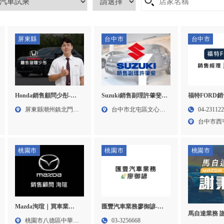
屏東縣
台中市
台中市
Suzuki銷售副理許肇斐-
福特FORD
Honda銷售顧問少彤-
SUZUKI試乘, SWIFT試
宏-福特業務, r
HONDA業務,HONDA買
台中市北屯區文心路
04-2311
屏東縣潮州鎮北門路
乘,台中SUZUKI試乘,台
台中福特業務,西
車推薦,屏東HONDA業
四段4...
台中市西
329...
中SWIFT試乘,北屯區
試乘
務,潮州HONDA業務,
三段1...
SUZUKI試乘
桃園市
桃園市
桃園市
Mazda洵瑄｜買車業
匯豐汽車業務廖御諺-
馬自達業務 
務,Mazda業務,桃園買車
CMC業務,CMC業務推
桃園市八德區中華路
03-3256668