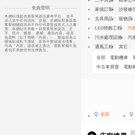
二手買賣
租車公
免責聲明
家俱訂製
沙發修
本網站僅提供窩客幫資訊參考平台， 並不
文具用品
寵物店
涉入其中任何諮詢、交易。本網站對各該窩
客幫相關資訊亦不作任何實質或形式上之審
LED燈飾工程
汽
查。本網站中所載一切窩客幫的資訊、文
字、照片、圖形 、產權、廣告內容、或其
污水處理設施
汽
他資料（以下簡稱『內容』）。無論其為公
開張貼或私下傳送，若有不實或違法情事，
均為『內容』提供者之責任，窩客幫概不負
通風工程
其它
責也不承擔任何法律責任。
全部
電動機車
中古車買賣
電動
全區