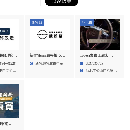
新竹縣
台北市
銷售經理邱政
新竹Nissan戴松裕- X-
Toyota業務 王紹宏-
anger試乘,
TRAIL試駕,Nissan業務,
toyota業務,臺北toyota業
2288分機228
新竹縣竹北市中華路
0937935705
屯ranger
新竹X-TRAIL試駕,竹北
務,松山區toyota業務
屯區文心路
752...
台北市松山區八德路
X-TRAIL試駕
三段2...
謝秉寬-