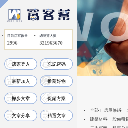
目前店家數量
總瀏覽人數
2996
321963670
店家登入
忘記密碼
最新加入
推薦好物
撇步文章
促銷方案
全部
房屋修繕
文章分享
精選文章
建築材料
設備租