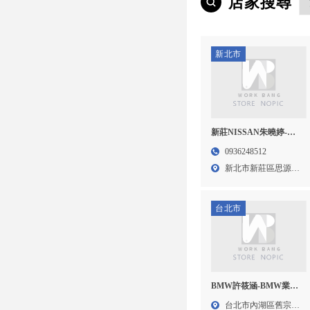
店家搜尋
新北市
新莊NISSAN朱曉婷-
NISSAN業務,KICKS試
0936248512
乘,台北NISSAN業務,新
新北市新莊區思源路
莊KICKS試乘
40-...
台北市
BMW許筱涵-BMW業
務,BMW試乘,台北BMW
台北市內湖區舊宗路