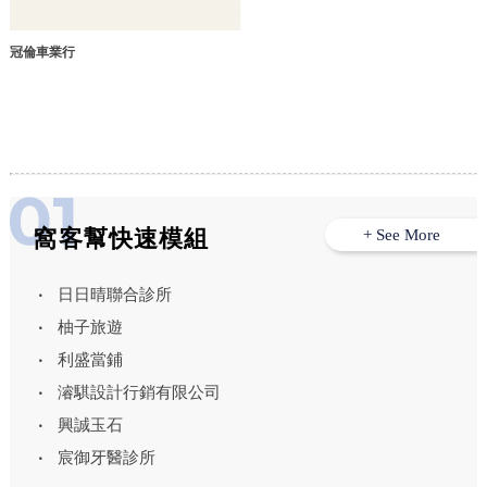
冠倫車業行
窩客幫快速模組
+ See More
日日晴聯合診所
柚子旅遊
利盛當鋪
濬騏設計行銷有限公司
興誠玉石
宸御牙醫診所