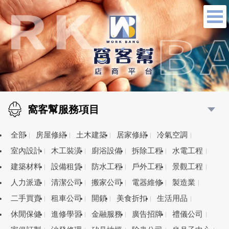
窩客幫服務項目
全部
房屋修繕
土木建築
居家修繕
冷氣空調
室內設計
木工裝潢
廚浴設備
拆除工程
水電工程
建築材料
設備租賃
防水工程
戶外工程
景觀工程
人力派遣
清潔公司
搬家公司
電器維修
製造業
二手買賣
租車公司
開鎖
美食折扣
生活用品
休閒保健
進修學習
金融服務
廣告招牌
禮儀公司