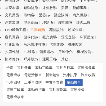
家俱訂製
沙發修理
矽晶地坪
除蟲公司
坐月子中心
居家看護
運動健身
才藝教學
美容
律師事務
文具用品
寵物店
樂器行
醫療診所
商業攝影
創業加盟
健康食品
理髮店
減重諮詢
煙火工廠
LED燈飾工程
汽車買賣
花藝設計
驗屋公司
寢具買賣
留學代辦
觀光農場
營業登記
珠寶鑑定
印刷出版
污水處理設施
汽車改裝
機車改裝
扣牌代辦
3C維修
醫療器材
房屋仲介
機械設備
樹木修剪
戶外娛樂
通風工程
其它
全部
電動機車
電動二輪車
電動自行車
電動摺疊車
電動滑板
電動滑板車
新車銷售
汽車試乘
汽車收購
汽車回收
二手車收購
中古車買賣
電動機車
電動二輪車
電動自行車
電動摺疊車
電動滑板
電動滑板車