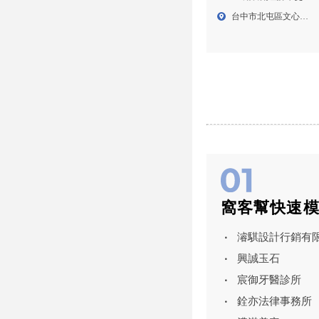
SUZUKI試乘, SWIFT試
台中市北屯區文心路
乘,台中SUZUKI試乘,台
四段4...
中SWIFT試乘,北屯區
SUZUKI試乘
窩客幫快速
濬騏設計行銷有
興誠玉石
宸御牙醫診所
銓亦法律事務所