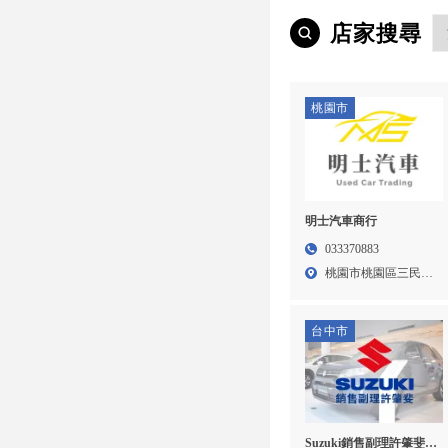
店家搜尋
桃園市
明士汽車商行
033370883
桃園市桃園區三民里
三民路...
台中市
Suzuki銷售副理許肇斐-