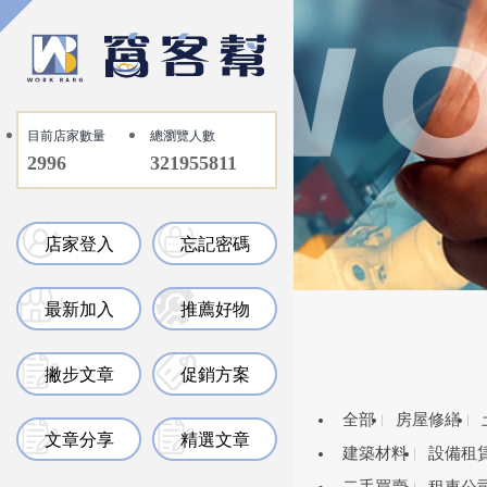
目前店家數量
總瀏覽人數
2996
321955811
店家登入
忘記密碼
最新加入
推薦好物
撇步文章
促銷方案
全部
房屋修繕
文章分享
精選文章
建築材料
設備租