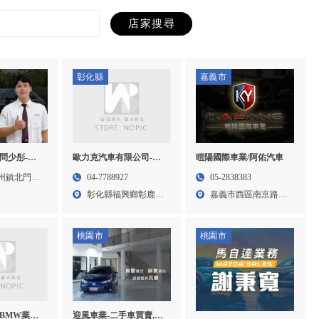
彰化縣
嘉義市
歐力克汽車有限公司-餐
暟陽國際車業/阿佑汽車
顧問少彤-
車收購,二手車收購,彰化
,HONDA買
04-7788927
05-2838383
州鎮北門路
餐車收購,鹿港餐車收購
ONDA業
彰化縣福興鄉彰鹿路
嘉義市西區南京路
DA業務,
六段5...
283...
桃園市
桃園市
-BMW業
迎風車業-二手車買賣,中