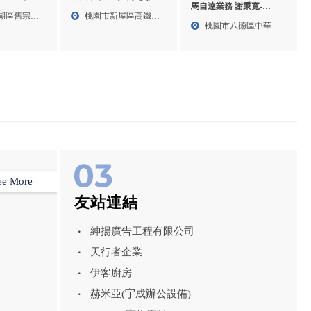
馬自達業務 謝秉寬-
,台北BMW
古車買賣,中古車收購,桃
湖區舊宗路
桃園市新屋區高鐵南
Mazda試駕,Mazda CX5
桃園市八德區中華路
MW試乘,內湖
園二手車買賣,新屋區中
路六段...
業務,Mazda CX30業務,
古車買賣,
255...
桃園Mazda試駕,八德
Mazda CX5業務,
ee More
友站連結
紳揚廣告工程有限公司
天行者企業
伊客廚房
赫米亞(宇成辦公設備)