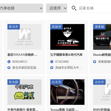
新北市
高雄市
屏東縣
弘宇國際車業&時代汽車
新莊NISSAN朱曉婷-
Honda銷售
NISSAN業務,KICKS試
HONDA業務
073423066
0936248512
屏東縣潮
乘,台北NISSAN業務,新
車推薦,屏東H
高雄市左營區大中一
新北市新莊區思源路
329...
莊KICKS試乘
務,潮州HON
路47...
40-...
彰化縣
台北市
台北市
中美汽車商行-貨車買賣,
Toyota業務 王紹宏-
BMW許筱涵