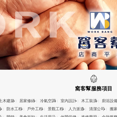
窩客幫服務項目
土木建築
居家修繕
冷氣空調
室內設計
木工裝潢
廚浴設
賃
防水工程
戶外工程
景觀工程
人力派遣
清潔公司
搬