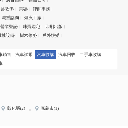
務
廣告招牌
禮儀公司
才藝教學
美容
律師事務
減重諮詢
煙火工廠
營業登記
珠寶鑑定
印刷出版
機械設備
樹木修剪
戶外娛樂
車銷售
汽車試乘
汽車收購
汽車回收
二手車收購
車
彰化縣
(2)
嘉義市
(1)