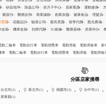
司
開鎖
美食折扣
生活用品
休閒保健
進修學習
金融服
理
矽晶地坪
除蟲公司
坐月子中心
居家看護
運動健身
樂器行
醫療診所
商業攝影
創業加盟
健康食品
理髮店
車買賣
花藝設計
驗屋公司
寢具買賣
留學代辦
觀光農場
車改裝
機車改裝
扣牌代辦
3C維修
醫療器材
房屋仲介
電動二輪車
電動自行車
電動摺疊車
電動滑板
電動滑板車
新
機車
電動二輪車
電動自行車
電動摺疊車
電動滑板
電動滑板
分區店家搜尋
台北市
(2)
新北市
(1)
桃園市
(3)
台中市
(1)
屏東縣
(1)