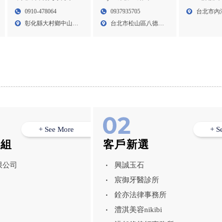
二手貨車買賣,彰化貨車
toyota業務,臺北toyota業
務,BMW試乘
0910-478064
0937935705
台北市內
買賣,大村貨車買賣,
務,松山區toyota業務
業務,台北B
彰化縣大村鄉中山路
台北市松山區八德路
一段3...
BMW業務
二段2...
三段2...
+ See More
+ S
模組
客戶新選
限公司
興誠玉石
宸御牙醫診所
銓亦法律事務所
澧淇美容nikibi