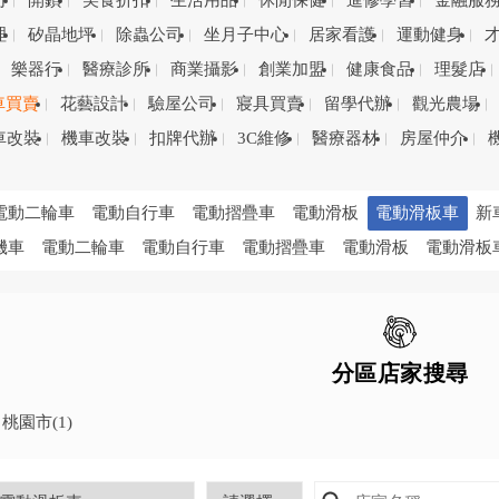
司
開鎖
美食折扣
生活用品
休閒保健
進修學習
金融服
理
矽晶地坪
除蟲公司
坐月子中心
居家看護
運動健身
樂器行
醫療診所
商業攝影
創業加盟
健康食品
理髮店
車買賣
花藝設計
驗屋公司
寢具買賣
留學代辦
觀光農場
車改裝
機車改裝
扣牌代辦
3C維修
醫療器材
房屋仲介
電動二輪車
電動自行車
電動摺疊車
電動滑板
電動滑板車
新
機車
電動二輪車
電動自行車
電動摺疊車
電動滑板
電動滑板
分區店家搜尋
桃園市
(1)