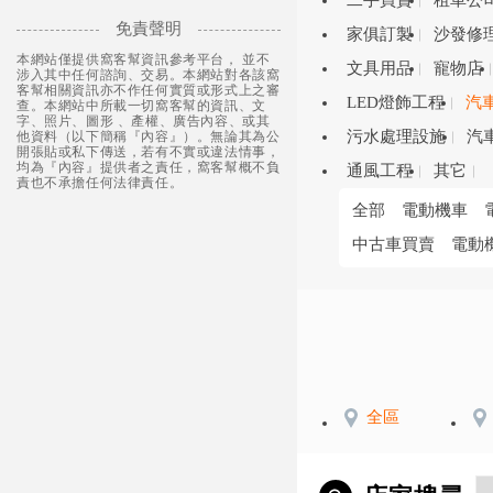
二手買賣
租車公
免責聲明
家俱訂製
沙發修
本網站僅提供窩客幫資訊參考平台， 並不
文具用品
寵物店
涉入其中任何諮詢、交易。本網站對各該窩
客幫相關資訊亦不作任何實質或形式上之審
LED燈飾工程
汽
查。本網站中所載一切窩客幫的資訊、文
字、照片、圖形 、產權、廣告內容、或其
污水處理設施
汽
他資料（以下簡稱『內容』）。無論其為公
開張貼或私下傳送，若有不實或違法情事，
均為『內容』提供者之責任，窩客幫概不負
通風工程
其它
責也不承擔任何法律責任。
全部
電動機車
中古車買賣
電動
全區