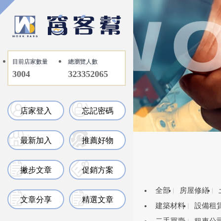
目前店家數量
總瀏覽人數
3004
323352065
店家登入
忘記密碼
最新加入
推薦好物
撇步文章
促銷方案
全部
房屋修繕
文章分享
精選文章
建築材料
設備租