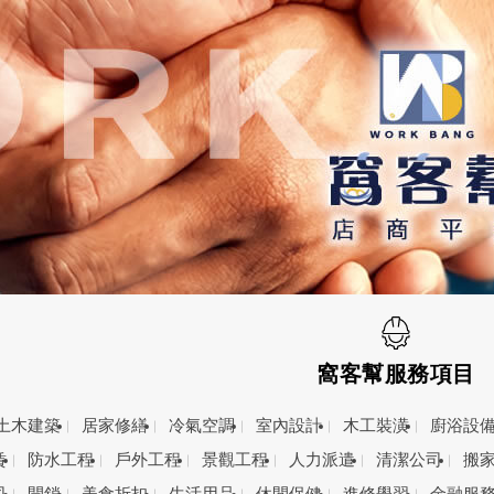
窩客幫服務項目
土木建築
居家修繕
冷氣空調
室內設計
木工裝潢
廚浴設
賃
防水工程
戶外工程
景觀工程
人力派遣
清潔公司
搬