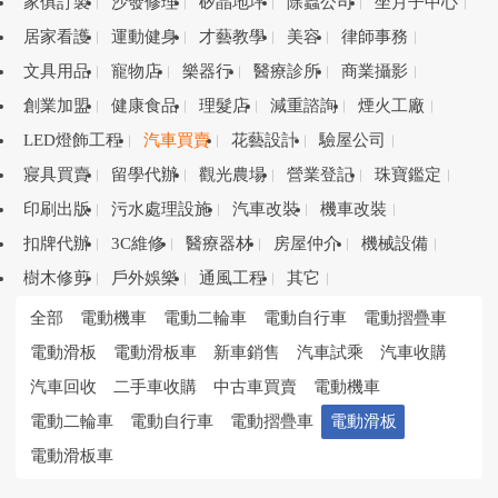
家俱訂製
沙發修理
矽晶地坪
除蟲公司
坐月子中心
居家看護
運動健身
才藝教學
美容
律師事務
文具用品
寵物店
樂器行
醫療診所
商業攝影
創業加盟
健康食品
理髮店
減重諮詢
煙火工廠
LED燈飾工程
汽車買賣
花藝設計
驗屋公司
寢具買賣
留學代辦
觀光農場
營業登記
珠寶鑑定
印刷出版
污水處理設施
汽車改裝
機車改裝
扣牌代辦
3C維修
醫療器材
房屋仲介
機械設備
樹木修剪
戶外娛樂
通風工程
其它
全部
電動機車
電動二輪車
電動自行車
電動摺疊車
電動滑板
電動滑板車
新車銷售
汽車試乘
汽車收購
汽車回收
二手車收購
中古車買賣
電動機車
電動二輪車
電動自行車
電動摺疊車
電動滑板
電動滑板車