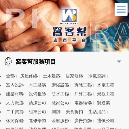
窩客幫服務項目
全部
房屋修繕
土木建築
居家修繕
冷氣空調
室內設計
木工裝潢
廚浴設備
拆除工程
水電工程
建築材料
設備租賃
防水工程
戶外工程
景觀工程
人力派遣
清潔公司
搬家公司
電器維修
製造業
二手買賣
租車公司
開鎖
美食折扣
生活用品
休閒保健
進修學習
金融服務
廣告招牌
禮儀公司