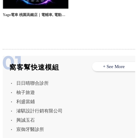
Yago電車 桃園高鐵店｜電輔車, 電動腳
踏車, 桃園電輔車, 中壢電動腳踏車
窩客幫快速模組
+ See More
日日晴聯合診所
柚子旅遊
利盛當鋪
濬騏設計行銷有限公司
興誠玉石
宸御牙醫診所