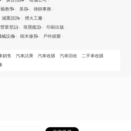
務
廣告招牌
禮儀公司
才藝教學
美容
律師事務
減重諮詢
煙火工廠
營業登記
珠寶鑑定
印刷出版
機械設備
樹木修剪
戶外娛樂
車銷售
汽車試乘
汽車收購
汽車回收
二手車收購
車