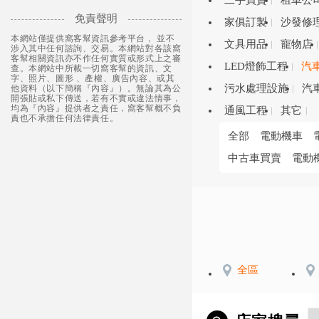
二手買賣
租車公
免責聲明
家俱訂製
沙發修
本網站僅提供窩客幫資訊參考平台， 並不
文具用品
寵物店
涉入其中任何諮詢、交易。本網站對各該窩
客幫相關資訊亦不作任何實質或形式上之審
LED燈飾工程
汽
查。本網站中所載一切窩客幫的資訊、文
字、照片、圖形 、產權、廣告內容、或其
污水處理設施
汽
他資料（以下簡稱『內容』）。無論其為公
開張貼或私下傳送，若有不實或違法情事，
均為『內容』提供者之責任，窩客幫概不負
通風工程
其它
責也不承擔任何法律責任。
全部
電動機車
中古車買賣
電動
全區