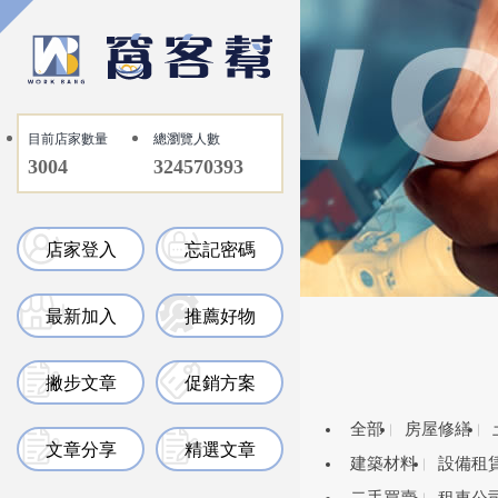
目前店家數量
總瀏覽人數
3004
324570393
店家登入
忘記密碼
最新加入
推薦好物
撇步文章
促銷方案
全部
房屋修繕
文章分享
精選文章
建築材料
設備租