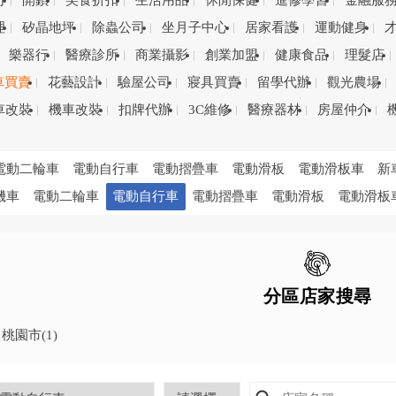
司
開鎖
美食折扣
生活用品
休閒保健
進修學習
金融服
理
矽晶地坪
除蟲公司
坐月子中心
居家看護
運動健身
樂器行
醫療診所
商業攝影
創業加盟
健康食品
理髮店
車買賣
花藝設計
驗屋公司
寢具買賣
留學代辦
觀光農場
車改裝
機車改裝
扣牌代辦
3C維修
醫療器材
房屋仲介
電動二輪車
電動自行車
電動摺疊車
電動滑板
電動滑板車
新
機車
電動二輪車
電動自行車
電動摺疊車
電動滑板
電動滑板
分區店家搜尋
桃園市
(1)