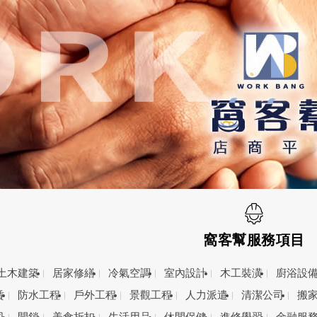
窩客幫服務項目
土木建築
居家修繕
冷氣空調
室內設計
木工裝潢
廚浴設
賃
防水工程
戶外工程
景觀工程
人力派遣
清潔公司
搬