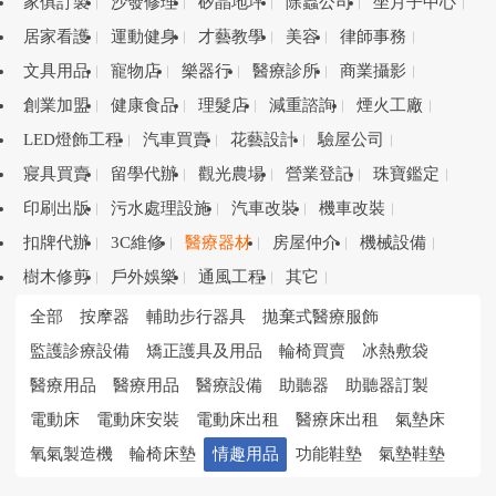
家俱訂製
沙發修理
矽晶地坪
除蟲公司
坐月子中心
居家看護
運動健身
才藝教學
美容
律師事務
文具用品
寵物店
樂器行
醫療診所
商業攝影
創業加盟
健康食品
理髮店
減重諮詢
煙火工廠
LED燈飾工程
汽車買賣
花藝設計
驗屋公司
寢具買賣
留學代辦
觀光農場
營業登記
珠寶鑑定
印刷出版
污水處理設施
汽車改裝
機車改裝
扣牌代辦
3C維修
醫療器材
房屋仲介
機械設備
樹木修剪
戶外娛樂
通風工程
其它
全部
按摩器
輔助步行器具
拋棄式醫療服飾
監護診療設備
矯正護具及用品
輪椅買賣
冰熱敷袋
醫療用品
醫療用品
醫療設備
助聽器
助聽器訂製
電動床
電動床安裝
電動床出租
醫療床出租
氣墊床
氧氣製造機
輪椅床墊
情趣用品
功能鞋墊
氣墊鞋墊