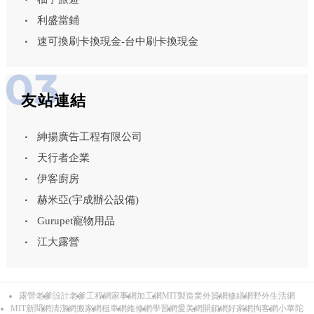
利盛當鋪
速可換刷卡換現金-台中刷卡換現金
友站連結
紳揚廣告工程有限公司
天行者企業
伊客廚房
赫米亞(宇成辦公設備)
Gurupet寵物用品
江大露營
露營老爹
設計老爹
工程網
家事網
加工網
MIT製造業外貿網
修繕網
野外生活網
MIT新聞網
清潔網
搬家網
租車網
維修網
學習網
愛美網
開鎖網
好家網
掏客網
小華陀