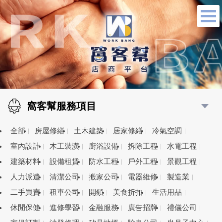
窩客幫服務項目
全部
房屋修繕
土木建築
居家修繕
冷氣空調
室內設計
木工裝潢
廚浴設備
拆除工程
水電工程
建築材料
設備租賃
防水工程
戶外工程
景觀工程
人力派遣
清潔公司
搬家公司
電器維修
製造業
二手買賣
租車公司
開鎖
美食折扣
生活用品
休閒保健
進修學習
金融服務
廣告招牌
禮儀公司