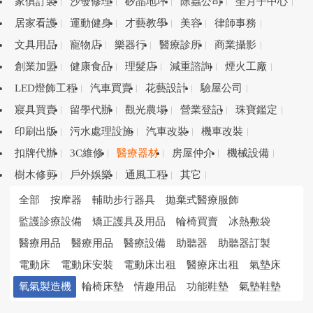
家俱訂製
沙發修理
矽晶地坪
除蟲公司
坐月子中心
居家看護
運動健身
才藝教學
美容
律師事務
文具用品
寵物店
樂器行
醫療診所
商業攝影
創業加盟
健康食品
理髮店
減重諮詢
煙火工廠
LED燈飾工程
汽車買賣
花藝設計
驗屋公司
寢具買賣
留學代辦
觀光農場
營業登記
珠寶鑑定
印刷出版
污水處理設施
汽車改裝
機車改裝
扣牌代辦
3C維修
醫療器材
房屋仲介
機械設備
樹木修剪
戶外娛樂
通風工程
其它
全部
按摩器
輔助步行器具
拋棄式醫療服飾
監護診療設備
矯正護具及用品
輪椅買賣
冰熱敷袋
醫療用品
醫療用品
醫療設備
助聽器
助聽器訂製
電動床
電動床安裝
電動床出租
醫療床出租
氣墊床
氧氣製造機
輪椅床墊
情趣用品
功能鞋墊
氣墊鞋墊