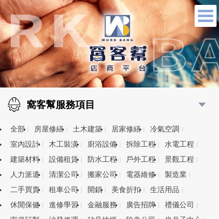
窩客幫服務項目
全部
房屋修繕
土木建築
居家修繕
冷氣空調
室內設計
木工裝潢
廚浴設備
拆除工程
水電工程
建築材料
設備租賃
防水工程
戶外工程
景觀工程
人力派遣
清潔公司
搬家公司
電器維修
製造業
二手買賣
租車公司
開鎖
美食折扣
生活用品
休閒保健
進修學習
金融服務
廣告招牌
禮儀公司