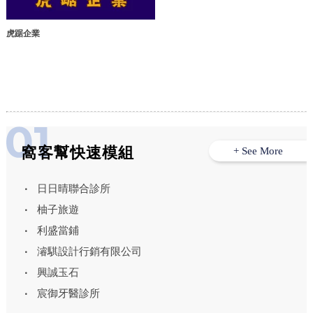
虎踞企業
窩客幫快速模組
+ See More
日日晴聯合診所
柚子旅遊
利盛當鋪
濬騏設計行銷有限公司
興誠玉石
宸御牙醫診所