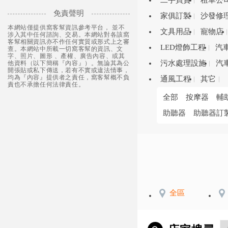
二手買賣
租車公
免責聲明
家俱訂製
沙發修
本網站僅提供窩客幫資訊參考平台， 並不
文具用品
寵物店
涉入其中任何諮詢、交易。本網站對各該窩
客幫相關資訊亦不作任何實質或形式上之審
LED燈飾工程
汽
查。本網站中所載一切窩客幫的資訊、文
字、照片、圖形 、產權、廣告內容、或其
污水處理設施
汽
他資料（以下簡稱『內容』）。無論其為公
開張貼或私下傳送，若有不實或違法情事，
均為『內容』提供者之責任，窩客幫概不負
通風工程
其它
責也不承擔任何法律責任。
全部
按摩器
輔
助聽器
助聽器訂
全區