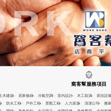
窩客幫服務項目
土木建築
居家修繕
冷氣空調
室內設計
木工裝潢
廚浴設
賃
防水工程
戶外工程
景觀工程
人力派遣
清潔公司
搬