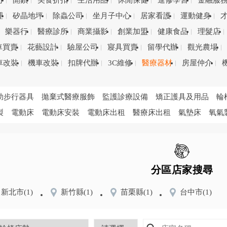
司
開鎖
美食折扣
生活用品
休閒保健
進修學習
金融服
理
矽晶地坪
除蟲公司
坐月子中心
居家看護
運動健身
樂器行
醫療診所
商業攝影
創業加盟
健康食品
理髮店
車買賣
花藝設計
驗屋公司
寢具買賣
留學代辦
觀光農場
車改裝
機車改裝
扣牌代辦
3C維修
醫療器材
房屋仲介
助步行器具
拋棄式醫療服飾
監護診療設備
矯正護具及用品
輪
製
電動床
電動床安裝
電動床出租
醫療床出租
氣墊床
氧氣
分區店家搜尋
新北市
(1)
新竹縣
(1)
苗栗縣
(1)
台中市
(1)