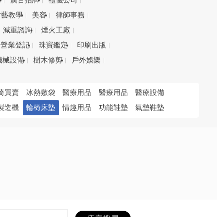
務
廣告招牌
禮儀公司
才藝教學
美容
律師事務
減重諮詢
煙火工廠
營業登記
珠寶鑑定
印刷出版
機械設備
樹木修剪
戶外娛樂
椅買賣
冰熱敷袋
醫療用品
醫療用品
醫療設備
製造機
輪椅床墊
情趣用品
功能鞋墊
氣墊鞋墊