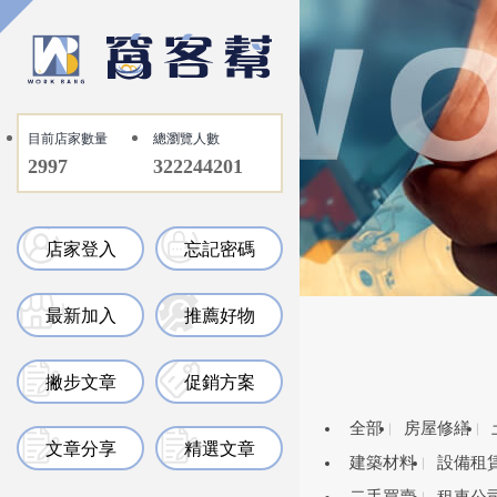
目前店家數量
總瀏覽人數
2997
322244201
店家登入
忘記密碼
最新加入
推薦好物
撇步文章
促銷方案
全部
房屋修繕
文章分享
精選文章
建築材料
設備租