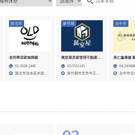
新北市
新竹縣
台中市
老同學居家無障礙
萬室屋房屋管理不動產有
美仁鑫康健-
限公司-包租代管,包租代
輔具批發,醫
02-2628-2449
03-5551145
04-24360
管公司,新竹包租代管,竹
台中輔具經銷
新北市淡水區水源街
新竹縣竹北市中正西
台中市北
北包租代管公司,竹北租
具批發
一段1...
路3樓...
東山路...
屋代管公司