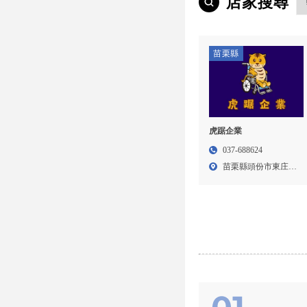
店家搜尋
苗栗縣
虎踞企業
037-688624
苗栗縣頭份市東庄里
16鄰...