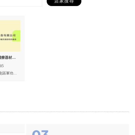
醫療器材行,
療器材出租,
805
商,北屯輔
屯區軍功里