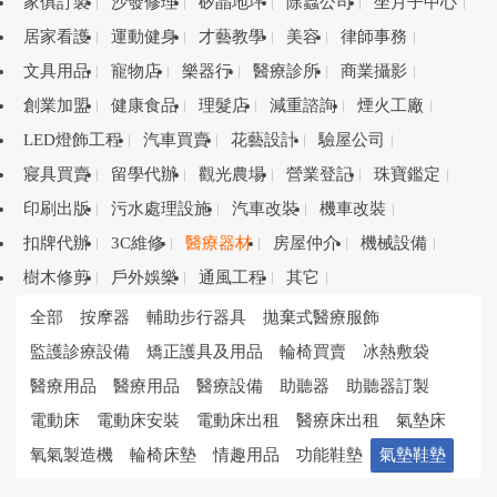
家俱訂製
沙發修理
矽晶地坪
除蟲公司
坐月子中心
居家看護
運動健身
才藝教學
美容
律師事務
文具用品
寵物店
樂器行
醫療診所
商業攝影
創業加盟
健康食品
理髮店
減重諮詢
煙火工廠
LED燈飾工程
汽車買賣
花藝設計
驗屋公司
寢具買賣
留學代辦
觀光農場
營業登記
珠寶鑑定
印刷出版
污水處理設施
汽車改裝
機車改裝
扣牌代辦
3C維修
醫療器材
房屋仲介
機械設備
樹木修剪
戶外娛樂
通風工程
其它
全部
按摩器
輔助步行器具
拋棄式醫療服飾
監護診療設備
矯正護具及用品
輪椅買賣
冰熱敷袋
醫療用品
醫療用品
醫療設備
助聽器
助聽器訂製
電動床
電動床安裝
電動床出租
醫療床出租
氣墊床
氧氣製造機
輪椅床墊
情趣用品
功能鞋墊
氣墊鞋墊