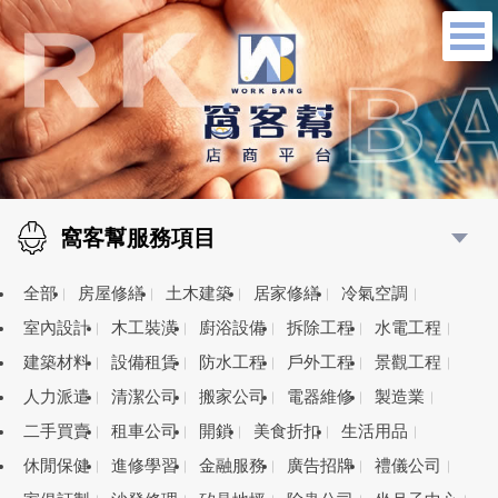
窩客幫服務項目
全部
房屋修繕
土木建築
居家修繕
冷氣空調
室內設計
木工裝潢
廚浴設備
拆除工程
水電工程
建築材料
設備租賃
防水工程
戶外工程
景觀工程
人力派遣
清潔公司
搬家公司
電器維修
製造業
二手買賣
租車公司
開鎖
美食折扣
生活用品
休閒保健
進修學習
金融服務
廣告招牌
禮儀公司