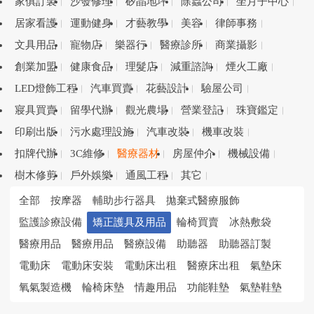
家俱訂製
沙發修理
矽晶地坪
除蟲公司
坐月子中心
居家看護
運動健身
才藝教學
美容
律師事務
文具用品
寵物店
樂器行
醫療診所
商業攝影
創業加盟
健康食品
理髮店
減重諮詢
煙火工廠
LED燈飾工程
汽車買賣
花藝設計
驗屋公司
寢具買賣
留學代辦
觀光農場
營業登記
珠寶鑑定
印刷出版
污水處理設施
汽車改裝
機車改裝
扣牌代辦
3C維修
醫療器材
房屋仲介
機械設備
樹木修剪
戶外娛樂
通風工程
其它
全部
按摩器
輔助步行器具
拋棄式醫療服飾
監護診療設備
矯正護具及用品
輪椅買賣
冰熱敷袋
醫療用品
醫療用品
醫療設備
助聽器
助聽器訂製
電動床
電動床安裝
電動床出租
醫療床出租
氣墊床
氧氣製造機
輪椅床墊
情趣用品
功能鞋墊
氣墊鞋墊