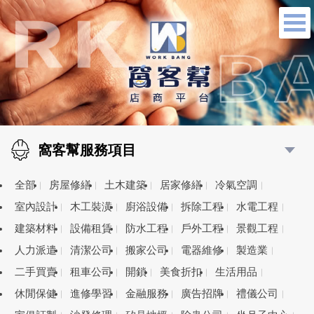
窩客幫服務項目
全部
房屋修繕
土木建築
居家修繕
冷氣空調
室內設計
木工裝潢
廚浴設備
拆除工程
水電工程
建築材料
設備租賃
防水工程
戶外工程
景觀工程
人力派遣
清潔公司
搬家公司
電器維修
製造業
二手買賣
租車公司
開鎖
美食折扣
生活用品
休閒保健
進修學習
金融服務
廣告招牌
禮儀公司