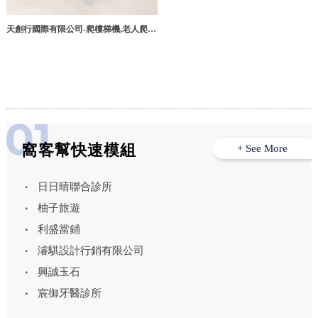
天創行國際有限公司-爬樓梯機,老人爬樓
梯機,台北爬樓梯機,台北老人爬樓梯機,
北投爬樓梯機,台中爬樓梯機
窩客幫快速模組
+ See More
日日晴聯合診所
柚子旅遊
利盛當鋪
濬騏設計行銷有限公司
興誠玉石
宸御牙醫診所