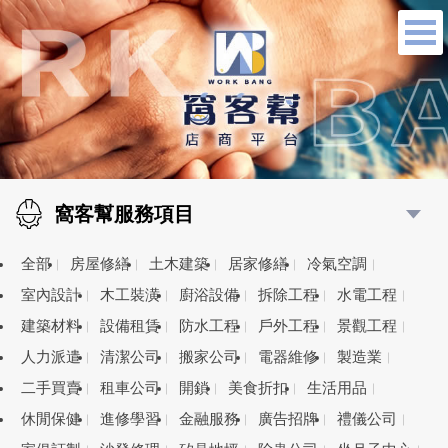
窩客幫服務項目
全部
房屋修繕
土木建築
居家修繕
冷氣空調
室內設計
木工裝潢
廚浴設備
拆除工程
水電工程
建築材料
設備租賃
防水工程
戶外工程
景觀工程
人力派遣
清潔公司
搬家公司
電器維修
製造業
二手買賣
租車公司
開鎖
美食折扣
生活用品
休閒保健
進修學習
金融服務
廣告招牌
禮儀公司