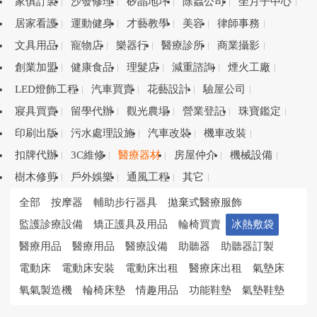
家俱訂製
沙發修理
矽晶地坪
除蟲公司
坐月子中心
居家看護
運動健身
才藝教學
美容
律師事務
文具用品
寵物店
樂器行
醫療診所
商業攝影
創業加盟
健康食品
理髮店
減重諮詢
煙火工廠
LED燈飾工程
汽車買賣
花藝設計
驗屋公司
寢具買賣
留學代辦
觀光農場
營業登記
珠寶鑑定
印刷出版
污水處理設施
汽車改裝
機車改裝
扣牌代辦
3C維修
醫療器材
房屋仲介
機械設備
樹木修剪
戶外娛樂
通風工程
其它
全部
按摩器
輔助步行器具
拋棄式醫療服飾
監護診療設備
矯正護具及用品
輪椅買賣
冰熱敷袋
醫療用品
醫療用品
醫療設備
助聽器
助聽器訂製
電動床
電動床安裝
電動床出租
醫療床出租
氣墊床
氧氣製造機
輪椅床墊
情趣用品
功能鞋墊
氣墊鞋墊