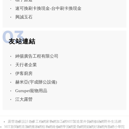
速可換刷卡換現金-台中刷卡換現金
興誠玉石
友站連結
紳揚廣告工程有限公司
天行者企業
伊客廚房
赫米亞(宇成辦公設備)
Gurupet寵物用品
江大露營
露營老爹
設計老爹
工程網
家事網
加工網
MIT製造業外貿網
修繕網
野外生活網
MIT新聞網
清潔網
搬家網
租車網
維修網
學習網
愛美網
開鎖網
好家網
掏客網
小華陀