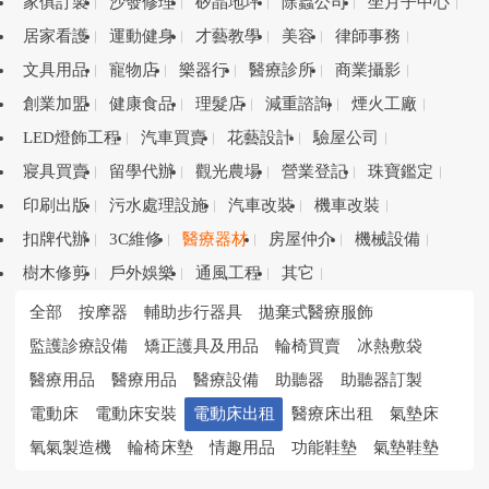
家俱訂製
沙發修理
矽晶地坪
除蟲公司
坐月子中心
居家看護
運動健身
才藝教學
美容
律師事務
文具用品
寵物店
樂器行
醫療診所
商業攝影
創業加盟
健康食品
理髮店
減重諮詢
煙火工廠
LED燈飾工程
汽車買賣
花藝設計
驗屋公司
寢具買賣
留學代辦
觀光農場
營業登記
珠寶鑑定
印刷出版
污水處理設施
汽車改裝
機車改裝
扣牌代辦
3C維修
醫療器材
房屋仲介
機械設備
樹木修剪
戶外娛樂
通風工程
其它
全部
按摩器
輔助步行器具
拋棄式醫療服飾
監護診療設備
矯正護具及用品
輪椅買賣
冰熱敷袋
醫療用品
醫療用品
醫療設備
助聽器
助聽器訂製
電動床
電動床安裝
電動床出租
醫療床出租
氣墊床
氧氣製造機
輪椅床墊
情趣用品
功能鞋墊
氣墊鞋墊