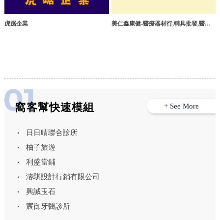
虎踞企業
美仁鑫康健-醫療器材行,輔具批發,醫療
器材出租,台中輔具經銷商,北屯輔具批發
窩客幫快速模組
+ See More
日日晴聯合診所
柚子旅遊
利盛當鋪
濬騏設計行銷有限公司
興誠玉石
宸御牙醫診所