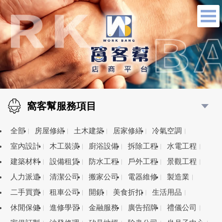
窩客幫服務項目
全部
房屋修繕
土木建築
居家修繕
冷氣空調
室內設計
木工裝潢
廚浴設備
拆除工程
水電工程
建築材料
設備租賃
防水工程
戶外工程
景觀工程
人力派遣
清潔公司
搬家公司
電器維修
製造業
二手買賣
租車公司
開鎖
美食折扣
生活用品
休閒保健
進修學習
金融服務
廣告招牌
禮儀公司