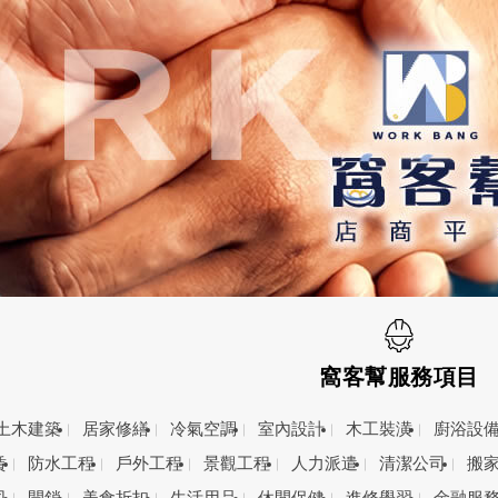
窩客幫服務項目
土木建築
居家修繕
冷氣空調
室內設計
木工裝潢
廚浴設
賃
防水工程
戶外工程
景觀工程
人力派遣
清潔公司
搬