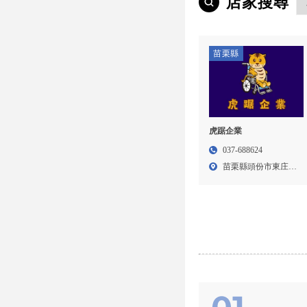
店家搜尋
苗栗縣
虎踞企業
037-688624
苗栗縣頭份市東庄里
16鄰...