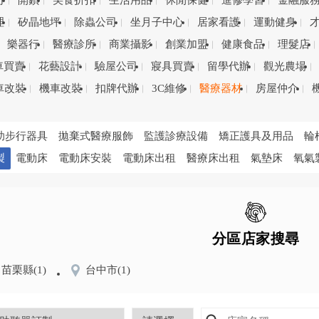
司
開鎖
美食折扣
生活用品
休閒保健
進修學習
金融服
理
矽晶地坪
除蟲公司
坐月子中心
居家看護
運動健身
樂器行
醫療診所
商業攝影
創業加盟
健康食品
理髮店
車買賣
花藝設計
驗屋公司
寢具買賣
留學代辦
觀光農場
車改裝
機車改裝
扣牌代辦
3C維修
醫療器材
房屋仲介
助步行器具
拋棄式醫療服飾
監護診療設備
矯正護具及用品
輪
製
電動床
電動床安裝
電動床出租
醫療床出租
氣墊床
氧氣
分區店家搜尋
苗栗縣
(1)
台中市
(1)