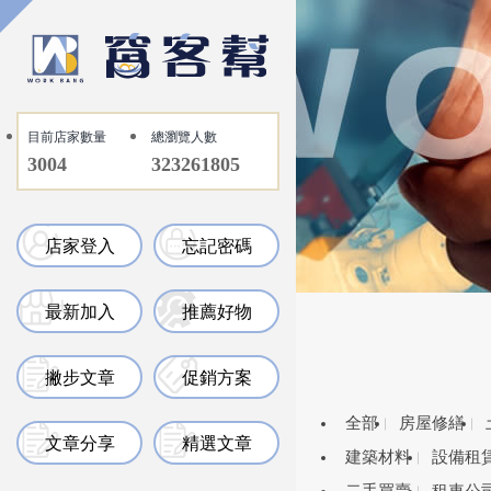
目前店家數量
總瀏覽人數
3004
323261805
店家登入
忘記密碼
最新加入
推薦好物
撇步文章
促銷方案
全部
房屋修繕
文章分享
精選文章
建築材料
設備租