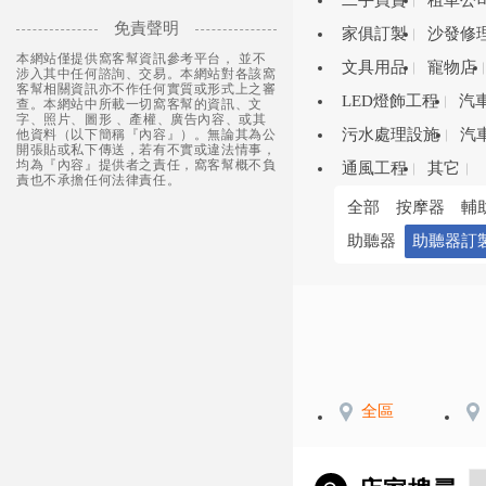
二手買賣
租車公
免責聲明
家俱訂製
沙發修
本網站僅提供窩客幫資訊參考平台， 並不
文具用品
寵物店
涉入其中任何諮詢、交易。本網站對各該窩
客幫相關資訊亦不作任何實質或形式上之審
LED燈飾工程
汽
查。本網站中所載一切窩客幫的資訊、文
字、照片、圖形 、產權、廣告內容、或其
污水處理設施
汽
他資料（以下簡稱『內容』）。無論其為公
開張貼或私下傳送，若有不實或違法情事，
均為『內容』提供者之責任，窩客幫概不負
通風工程
其它
責也不承擔任何法律責任。
全部
按摩器
輔
助聽器
助聽器訂
全區