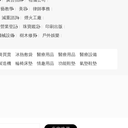
務
廣告招牌
禮儀公司
才藝教學
美容
律師事務
減重諮詢
煙火工廠
營業登記
珠寶鑑定
印刷出版
機械設備
樹木修剪
戶外娛樂
椅買賣
冰熱敷袋
醫療用品
醫療用品
醫療設備
製造機
輪椅床墊
情趣用品
功能鞋墊
氣墊鞋墊