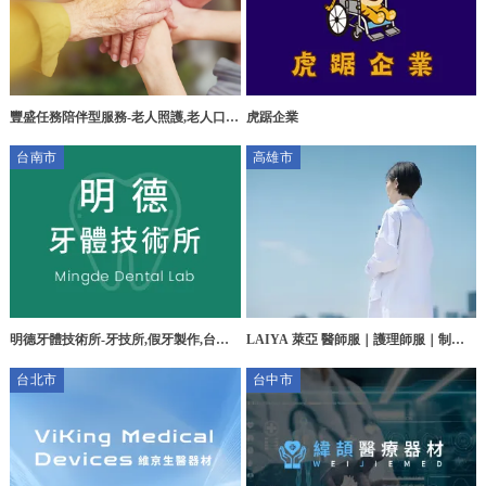
虎踞企業
豐盛任務陪伴型服務-老人照護,老人口腔
照護,台中老人照護,南屯老人口腔照護
台南市
高雄市
明德牙體技術所-牙技所,假牙製作,台南
LAIYA 萊亞 醫師服｜護理師服｜制服
牙技所,佳里區假牙製作
專門店 -團體服,團體服訂製,高雄團體服
台北市
台中市
訂製,苓雅區團體服工廠