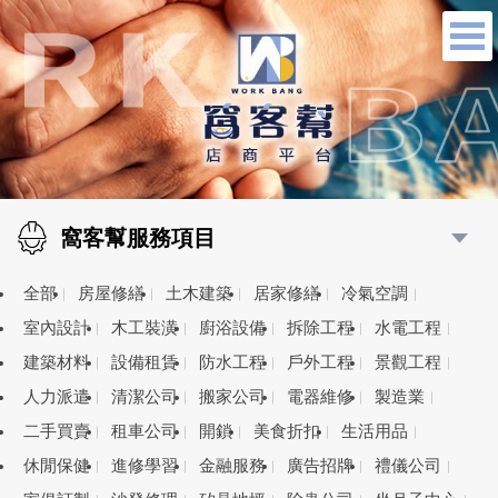
窩客幫服務項目
全部
房屋修繕
土木建築
居家修繕
冷氣空調
室內設計
木工裝潢
廚浴設備
拆除工程
水電工程
建築材料
設備租賃
防水工程
戶外工程
景觀工程
人力派遣
清潔公司
搬家公司
電器維修
製造業
二手買賣
租車公司
開鎖
美食折扣
生活用品
休閒保健
進修學習
金融服務
廣告招牌
禮儀公司