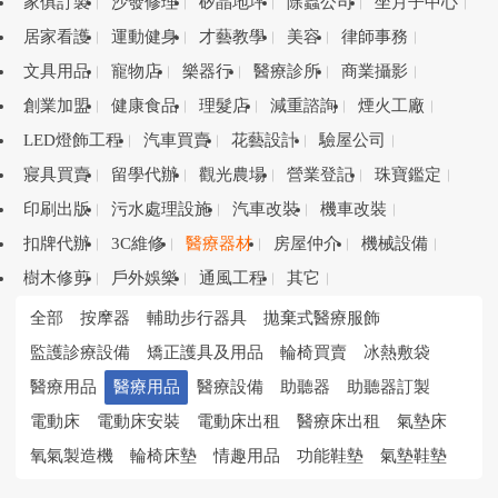
家俱訂製
沙發修理
矽晶地坪
除蟲公司
坐月子中心
居家看護
運動健身
才藝教學
美容
律師事務
文具用品
寵物店
樂器行
醫療診所
商業攝影
創業加盟
健康食品
理髮店
減重諮詢
煙火工廠
LED燈飾工程
汽車買賣
花藝設計
驗屋公司
寢具買賣
留學代辦
觀光農場
營業登記
珠寶鑑定
印刷出版
污水處理設施
汽車改裝
機車改裝
扣牌代辦
3C維修
醫療器材
房屋仲介
機械設備
樹木修剪
戶外娛樂
通風工程
其它
全部
按摩器
輔助步行器具
拋棄式醫療服飾
監護診療設備
矯正護具及用品
輪椅買賣
冰熱敷袋
醫療用品
醫療用品
醫療設備
助聽器
助聽器訂製
電動床
電動床安裝
電動床出租
醫療床出租
氣墊床
氧氣製造機
輪椅床墊
情趣用品
功能鞋墊
氣墊鞋墊